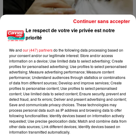
Continuer sans accepter
Le respect de votre vie privée est notre
priorité
We and
our (447) partners
do the following data processing based on
your consent and/or our legitimate interest: Store and/or access
Nice : un salon de coiffure fermé après un contrôle
information on a device; Use limited data to select advertising; Create
profiles for personalised advertising; Use profiles to select personalised
advertising; Measure advertising performance; Measure content
performance; Understand audiences through statistics or combinations
of data from different sources; Develop and improve services; Create
profiles to personalise content; Use profiles to select personalised
content; Use limited data to select content; Ensure security, prevent and
detect fraud, and fix errors; Deliver and present advertising and content;
Save and communicate privacy choices. These technologies may
process personal data such as IP address and browsing data to offer
following functionalities: Identify devices based on information actively
requested; Use precise geolocation data; Match and combine data from
other data sources; Link different devices; Identify devices based on
information transmitted automatically.