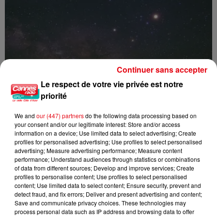
Continuer sans accepter
Le respect de votre vie privée est notre
priorité
We and
our (447) partners
do the following data processing based on
your consent and/or our legitimate interest: Store and/or access
information on a device; Use limited data to select advertising; Create
profiles for personalised advertising; Use profiles to select personalised
Nuits des étoiles 2026 : trois soirées pour observer le ciel et...
advertising; Measure advertising performance; Measure content
performance; Understand audiences through statistics or combinations
of data from different sources; Develop and improve services; Create
profiles to personalise content; Use profiles to select personalised
content; Use limited data to select content; Ensure security, prevent and
detect fraud, and fix errors; Deliver and present advertising and content;
Save and communicate privacy choices. These technologies may
process personal data such as IP address and browsing data to offer