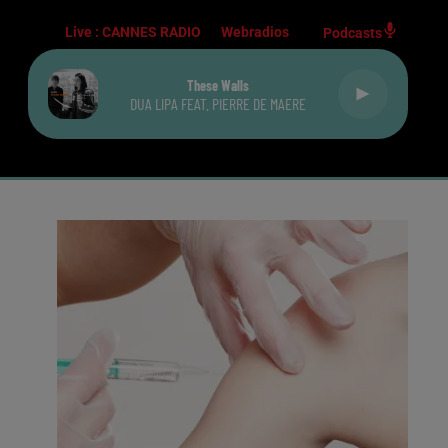
Live :
CANNES RADIO
Webradios
Podcasts
These Walls
DUA LIPA FEAT. PIERRE DE MAERE