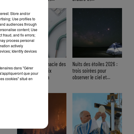
erest: Store and/or
tising; Use profiles to
tand audiences through
personalise content; Use
 fraud, and fix errors;
 may process personal
mation actively
vices; Identify devices
Trousse à pharmacie des
Nuits des étoiles 2026 :
rtenaires dans "Gérer
vacances : les dix
trois soirées pour
s'appliqueront que pour
indispensables à
observer le ciel et...
les cookies" situé en
emporter