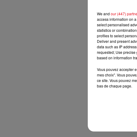
We and
our (447) partn
access information on a 
select personalised ad
statistics or combinatio
profiles to select person
Deliver and present adv
data such as IP address 
requested; Use precise g
based on information tra
Vous pouvez accepter en 
mes choix". Vous pouvez
ce site. Vous pouvez met
bas de chaque page.