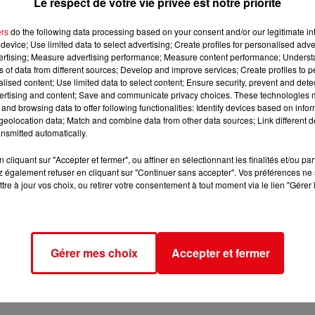
Le respect de votre vie privée est notre priorité
ers
do the following data processing based on your consent and/or our legitimate int
device; Use limited data to select advertising; Create profiles for personalised adver
vertising; Measure advertising performance; Measure content performance; Unders
ns of data from different sources; Develop and improve services; Create profiles to 
alised content; Use limited data to select content; Ensure security, prevent and detect
ertising and content; Save and communicate privacy choices. These technologies
and browsing data to offer following functionalities: Identify devices based on infor
eolocation data; Match and combine data from other data sources; Link different de
nsmitted automatically.
cliquant sur "Accepter et fermer", ou affiner en sélectionnant les finalités et/ou pa
 également refuser en cliquant sur "Continuer sans accepter". Vos préférences ne 
tre à jour vos choix, ou retirer votre consentement à tout moment via le lien "Gérer 
Gérer mes choix
Accepter et fermer