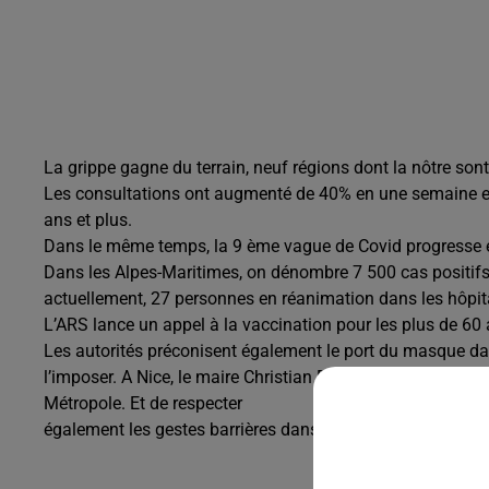
La grippe gagne du terrain, neuf régions dont la nôtre s
Les consultations ont augmenté de 40% en une semaine et l
ans et plus.
Dans le même temps, la 9 ème vague de Covid progresse et
Dans les Alpes-Maritimes, on dénombre 7 500 cas positif
actuellement, 27 personnes en réanimation dans les hôpi
L’ARS lance un appel à la vaccination pour les plus de 60 
Les autorités préconisent également le port du masque da
l’imposer. A Nice, le maire Christian Estrosi recommande f
Métropole. Et de respecter
également les gestes barrières dans les lieux fréquentés e