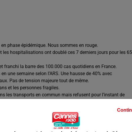
ont en phase épidémique. Nous sommes en rouge.
es hospitalisations ont doublé ces 7 derniers jours pour les 65
 franchi la barre des 100.000 cas quotidiens en France.
s en une semaine selon l’ARS. Une hausse de 40% avec
taux. Pas de tension majeure tout de même.
ans et les personnes fragiles.
ns les transports en commun mais refusent pour l’instant de
ortement de remettre le masque dans le tram et les bus de la
Contin
t fermés.