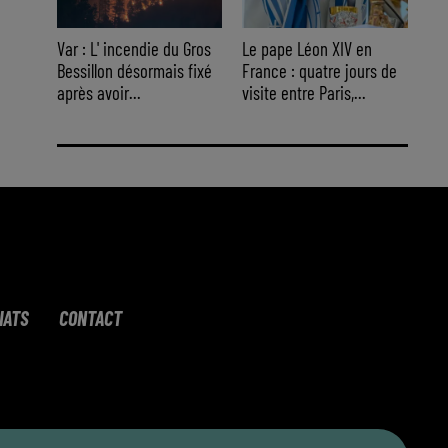
Var : L' incendie du Gros
Le pape Léon XIV en
Bessillon désormais fixé
France : quatre jours de
après avoir...
visite entre Paris,...
IATS
CONTACT