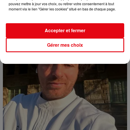
pouvez mettre à jour vos choix, ou retirer votre consentement à tout
Nice : un salon de coiffure fermé après un contrôle
moment via le lien "Gérer les cookies" situé en bas de chaque page.
Accepter et fermer
Gérer mes choix