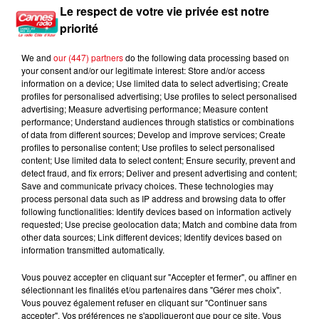
Nice : Éric Ciotti saisit la justice après une chanson polémique
Le respect de votre vie privée est notre
priorité
We and
our (447) partners
do the following data processing based on
your consent and/or our legitimate interest: Store and/or access
information on a device; Use limited data to select advertising; Create
profiles for personalised advertising; Use profiles to select personalised
advertising; Measure advertising performance; Measure content
performance; Understand audiences through statistics or combinations
of data from different sources; Develop and improve services; Create
profiles to personalise content; Use profiles to select personalised
content; Use limited data to select content; Ensure security, prevent and
detect fraud, and fix errors; Deliver and present advertising and content;
Save and communicate privacy choices. These technologies may
process personal data such as IP address and browsing data to offer
following functionalities: Identify devices based on information actively
requested; Use precise geolocation data; Match and combine data from
other data sources; Link different devices; Identify devices based on
information transmitted automatically.
Vous pouvez accepter en cliquant sur "Accepter et fermer", ou affiner en
sélectionnant les finalités et/ou partenaires dans "Gérer mes choix".
Vous pouvez également refuser en cliquant sur "Continuer sans
accepter". Vos préférences ne s'appliqueront que pour ce site. Vous