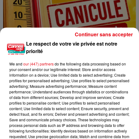
Continuer sans accepter
Le respect de votre vie privée est notre
priorité
We and
our (447) partners
do the following data processing based on
your consent and/or our legitimate interest: Store and/or access
CANICULE : 12 DÉPARTEMENTS EN VIGILANCE ORANGE CE WEEK-END
information on a device; Use limited data to select advertising; Create
profiles for personalised advertising; Use profiles to select personalised
advertising; Measure advertising performance; Measure content
performance; Understand audiences through statistics or combinations
of data from different sources; Develop and improve services; Create
profiles to personalise content; Use profiles to select personalised
content; Use limited data to select content; Ensure security, prevent and
detect fraud, and fix errors; Deliver and present advertising and content;
Save and communicate privacy choices. These technologies may
process personal data such as IP address and browsing data to offer
following functionalities: Identify devices based on information actively
requested; Use precise geolocation data; Match and combine data from