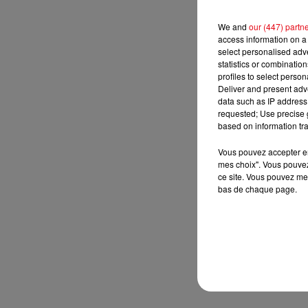
We and
our (447) partn
access information on a 
select personalised ad
statistics or combinatio
profiles to select person
Deliver and present adv
data such as IP address 
requested; Use precise g
based on information tra
Vous pouvez accepter en 
mes choix". Vous pouvez
ce site. Vous pouvez met
bas de chaque page.