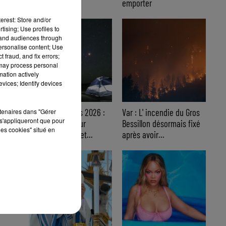
emporter
erest: Store and/or
tising; Use profiles to
tand audiences through
personalise content; Use
 fraud, and fix errors;
 may process personal
mation actively
vices; Identify devices
Nuits des étoiles 2026 :
Var : L' incendie du Gros
rtenaires dans "Gérer
s'appliqueront que pour
trois soirées pour
Bessillon désormais fixé
les cookies" situé en
observer le ciel et...
après avoir...