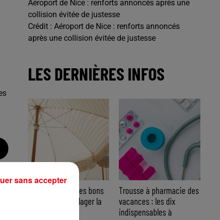
Aéroport de Nice : renforts annoncés après une
collision évitée de justesse
Crédit :
Aéroport de Nice : renforts annoncés
après une collision évitée de justesse
LES DERNIÈRES INFOS
es
uer sans accepter
Coup de soleil : les bons
Trousse à pharmacie des
gestes pour soulager la
vacances : les dix
brûlure et...
indispensables à