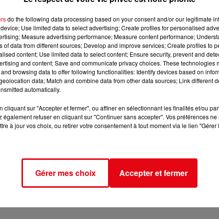
ers
do the following data processing based on your consent and/or our legitimate int
device; Use limited data to select advertising; Create profiles for personalised adver
vertising; Measure advertising performance; Measure content performance; Unders
ns of data from different sources; Develop and improve services; Create profiles to 
alised content; Use limited data to select content; Ensure security, prevent and detect
ertising and content; Save and communicate privacy choices. These technologies
and browsing data to offer following functionalities: Identify devices based on infor
eolocation data; Match and combine data from other data sources; Link different de
nsmitted automatically.
cliquant sur "Accepter et fermer", ou affiner en sélectionnant les finalités et/ou pa
 également refuser en cliquant sur "Continuer sans accepter". Vos préférences ne 
tre à jour vos choix, ou retirer votre consentement à tout moment via le lien "Gérer 
Gérer mes choix
Accepter et fermer