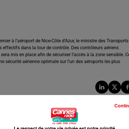
ernier à l’aéroport de Nice-Côte d’Azur, le ministre des Transports
ffectifs dans la tour de contrôle. Des contrôleurs aériens
era mis en place afin de sécuriser l’accès à la zone sensible. C
une sécurité aérienne optimale sur l’un des aéroports les plus
Contin
Le respect de votre vie privée est notre priorité