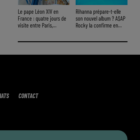
Le pape Léon XIV en
Rihanna prépare-t-elle
France : quatre jours de
son nouvel album ? A$AP
visite entre Paris,...
Rocky la confirme en...
IATS
CONTACT