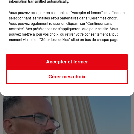
information transmitted automatically.
Vous pouvez accepter en cliquant sur "Accepter et fermer", ou affiner en
sélectionnant les finalités et/ou partenaires dans "Gérer mes choix".
Vous pouvez également refuser en cliquant sur "Continuer sans
accepter". Vos préférences ne s'appliqueront que pour ce site. Vous
pouvez mettre à jour vos choix, ou retirer votre consentement à tout
moment via le lien "Gérer les cookies" situé en bas de chaque page.
Accepter et fermer
Affaire Jean Imbert : placé sous le statut de témoin assisté
Gérer mes choix