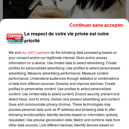
Continuer sans accepter
Le respect de votre vie privée est notre
priorité
We and
our (447) partners
do the following data processing based on
your consent and/or our legitimate interest: Store and/or access
information on a device; Use limited data to select advertising; Create
Nice : un salon de coiffure fermé après un contrôle
profiles for personalised advertising; Use profiles to select personalised
advertising; Measure advertising performance; Measure content
performance; Understand audiences through statistics or combinations
of data from different sources; Develop and improve services; Create
profiles to personalise content; Use profiles to select personalised
content; Use limited data to select content; Ensure security, prevent and
detect fraud, and fix errors; Deliver and present advertising and content;
Save and communicate privacy choices. These technologies may
process personal data such as IP address and browsing data to offer
following functionalities: Identify devices based on information actively
requested; Use precise geolocation data; Match and combine data from
other data sources; Link different devices; Identify devices based on