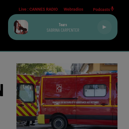
Live :
CANNES RADIO
Webradios
Podcasts
Tears
SABRINA CARPENTER
N