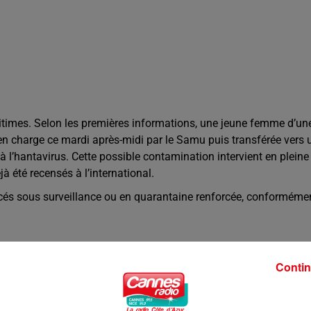
ritimes. Selon les premières informations, une jeune femme d’un
e en charge ce mardi après-midi par le Samu puis transférée vers 
 l’hantavirus. Cette possible contamination intervient en pleine
jà été recensés à l’international.
placés sous surveillance ou en quarantaine renforcée, conforméme
.
Contin