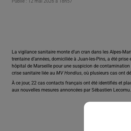
Publié : 12 mai 2026 à 18h57
La vigilance sanitaire monte d’un cran dans les Alpes-Ma
trentaine d’années, domiciliée à Juan-les-Pins, a été pris
hôpital de Marseille pour une suspicion de contamination à
crise sanitaire liée au
MV Hondius
, où plusieurs cas ont dé
À ce jour, 22 cas contacts français ont été identifiés et 
aux nouvelles mesures annoncées par Sébastien Lecornu