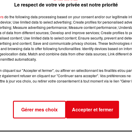
Le respect de votre vie privée est notre priorité
ers
do the following data processing based on your consent and/or our legitimate int
device; Use limited data to select advertising; Create profiles for personalised adver
vertising; Measure advertising performance; Measure content performance; Unders
ns of data from different sources; Develop and improve services; Create profiles to 
alised content; Use limited data to select content; Ensure security, prevent and detect
ertising and content; Save and communicate privacy choices. These technologies
and browsing data to offer following functionalities: Identify devices based on infor
eolocation data; Match and combine data from other data sources; Link different de
nsmitted automatically.
cliquant sur "Accepter et fermer", ou affiner en sélectionnant les finalités et/ou pa
 également refuser en cliquant sur "Continuer sans accepter". Vos préférences ne 
tre à jour vos choix, ou retirer votre consentement à tout moment via le lien "Gérer 
Gérer mes choix
Accepter et fermer