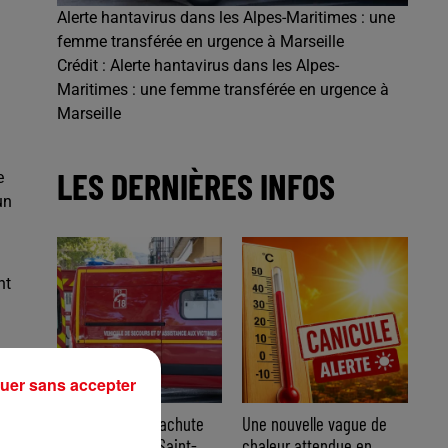
Alerte hantavirus dans les Alpes-Maritimes : une
femme transférée en urgence à Marseille
Crédit :
Alerte hantavirus dans les Alpes-
Maritimes : une femme transférée en urgence à
Marseille
LES DERNIÈRES INFOS
e
un
nt
uer sans accepter
Accident de parachute
Une nouvelle vague de
ascensionnel à Saint-
chaleur attendue en