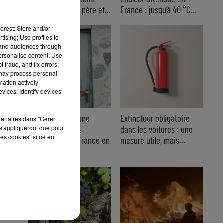
Cyr-sur-Mer : un père et...
France : jusqu’à 40 °C...
erest: Store and/or
tising; Use profiles to
tand audiences through
personalise content; Use
 fraud, and fix errors;
 may process personal
mation actively
vices; Identify devices
Cambriolages : une
Extincteur obligatoire
rtenaires dans "Gérer
s'appliqueront que pour
hausse de 5,8 %
dans les voitures : une
les cookies" situé en
enregistrée en France en
mesure utile, mais...
juillet...