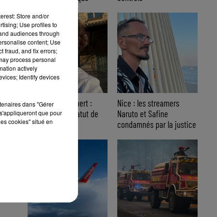
erest: Store and/or
tising; Use profiles to
tand audiences through
personalise content; Use
 fraud, and fix errors;
 may process personal
mation actively
vices; Identify devices
Affaire Jean Imbert :
Nice : les streamers
rtenaires dans "Gérer
placé sous le statut de
Naruto et Safine
s'appliqueront que pour
les cookies" situé en
témoin assisté
condamnés par la justice