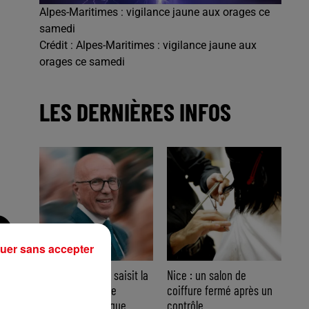
Alpes-Maritimes : vigilance jaune aux orages ce
samedi
Crédit :
Alpes-Maritimes : vigilance jaune aux
orages ce samedi
LES DERNIÈRES INFOS
uer sans accepter
Nice : Éric Ciotti saisit la
Nice : un salon de
justice après une
coiffure fermé après un
chanson polémique
contrôle