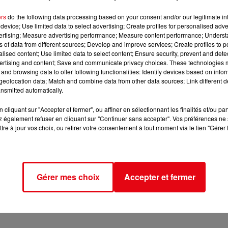
ers
do the following data processing based on your consent and/or our legitimate int
device; Use limited data to select advertising; Create profiles for personalised adver
vertising; Measure advertising performance; Measure content performance; Unders
ns of data from different sources; Develop and improve services; Create profiles to 
alised content; Use limited data to select content; Ensure security, prevent and detect
ertising and content; Save and communicate privacy choices. These technologies
and browsing data to offer following functionalities: Identify devices based on infor
eolocation data; Match and combine data from other data sources; Link different de
nsmitted automatically.
cliquant sur "Accepter et fermer", ou affiner en sélectionnant les finalités et/ou pa
 également refuser en cliquant sur "Continuer sans accepter". Vos préférences ne 
tre à jour vos choix, ou retirer votre consentement à tout moment via le lien "Gérer 
Gérer mes choix
Accepter et fermer