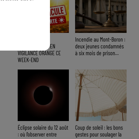
CANICULE : 12
Incendie au Mont-Boron :
DÉPARTEMENTS EN
deux jeunes condamnés
VIGILANCE ORANGE CE
à six mois de prison...
WEEK-END
Éclipse solaire du 12 août
Coup de soleil : les bons
: où l’observer entre
gestes pour soulager la