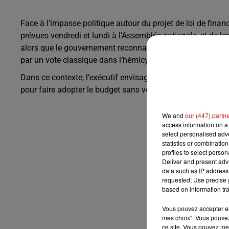
Face à l’impasse politique autour du projet de loi de fina
prévues vendredi et lundi à l’Assemblée nationale, et de l
alors que le gouvernement reconnaît qu’un accord majoritair
par un vote classique dans l’hémicycle.
Dans ce contexte, l’exécutif envisage d’autres voies const
pour faire adopter le budget sans vote parlementaire, ce qui
We and
our (447) partn
access information on a 
select personalised ad
statistics or combinatio
profiles to select person
Deliver and present adv
data such as IP address 
requested; Use precise g
based on information tra
Vous pouvez accepter en 
mes choix". Vous pouvez
ce site. Vous pouvez met