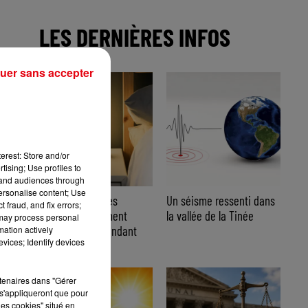
LES DERNIÈRES INFOS
é
uer sans accepter
n.
erest: Store and/or
tising; Use profiles to
tand audiences through
personalise content; Use
Sommeil et fortes
Un séisme ressenti dans
 fraud, and fix errors;
chaleurs : comment
la vallée de la Tinée
 may process personal
mieux dormir pendant
mation actively
vices; Identify devices
la...
rtenaires dans "Gérer
s'appliqueront que pour
les cookies" situé en