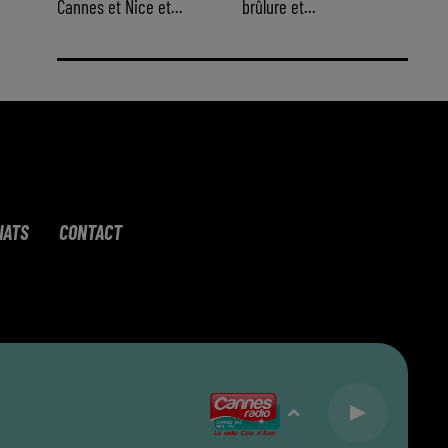
Cannes et Nice et...
brûlure et...
IATS
CONTACT