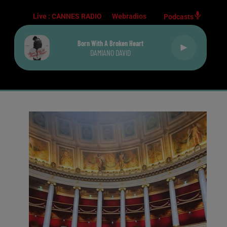
Live :
CANNES RADIO
Webradios
Podcasts
Born With A Broken Heart
DAMIANO DAVID