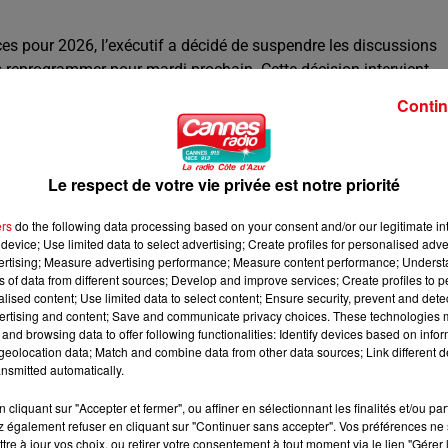
nces pour 2026, l’exécutif a décidé de suspendre les discussions
es reprogrammer pour mardi prochain. Cette décision intervient
e est difficile à atteindre et que le texte ne peut pas être adopt
Contin
itutionnelles (comme l’article 49.3 ou la voie des ordonnances)
 alimente les tensions entre la majorité et les partis d’oppositio
Le respect de votre vie privée est notre priorité
ers
do the following data processing based on your consent and/or our legitimate int
device; Use limited data to select advertising; Create profiles for personalised adver
vertising; Measure advertising performance; Measure content performance; Unders
ns of data from different sources; Develop and improve services; Create profiles to 
alised content; Use limited data to select content; Ensure security, prevent and detect
ertising and content; Save and communicate privacy choices. These technologies
and browsing data to offer following functionalities: Identify devices based on infor
eolocation data; Match and combine data from other data sources; Link different de
nsmitted automatically.
cliquant sur "Accepter et fermer", ou affiner en sélectionnant les finalités et/ou pa
 également refuser en cliquant sur "Continuer sans accepter". Vos préférences ne 
tre à jour vos choix, ou retirer votre consentement à tout moment via le lien "Gérer 