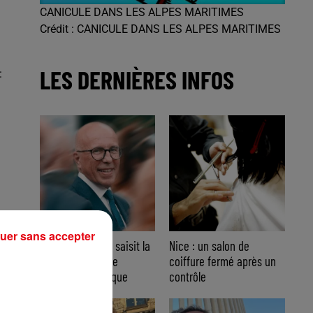
CANICULE DANS LES ALPES MARITIMES
Crédit :
CANICULE DANS LES ALPES MARITIMES
LES DERNIÈRES INFOS
:
uer sans accepter
Nice : Éric Ciotti saisit la
Nice : un salon de
justice après une
coiffure fermé après un
chanson polémique
contrôle