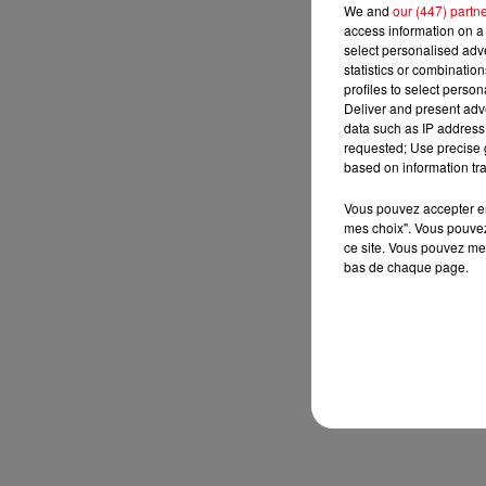
We and
our (447) partn
access information on a 
select personalised ad
statistics or combinatio
profiles to select person
Deliver and present adv
data such as IP address 
requested; Use precise g
based on information tra
Vous pouvez accepter en 
mes choix". Vous pouvez
ce site. Vous pouvez met
bas de chaque page.