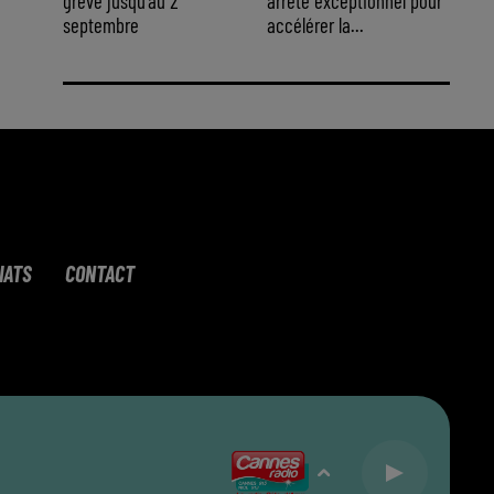
grève jusqu'au 2
arrêté exceptionnel pour
septembre
accélérer la...
IATS
CONTACT