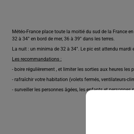
Météo-France place toute la moitié du sud de la France e
32 à 34° en bord de mer, 36 à 39° dans les terres.
La nuit : un minima de 32 à 34°. Le pic est attendu mardi 
Les recommandations :
- boire régulièrement , et limiter les sorties aux heures le
- rafraîchir votre habitation (volets fermés, ventilateurs-cl
- surveiller les personnes âgées, les enfants et personnes