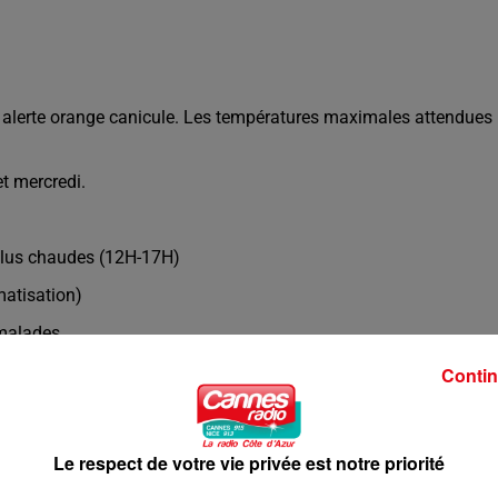
n alerte orange canicule. Les températures maximales attendues 
et mercredi.
s plus chaudes (12H-17H)
imatisation)
 malades.
Contin
Le respect de votre vie privée est notre priorité