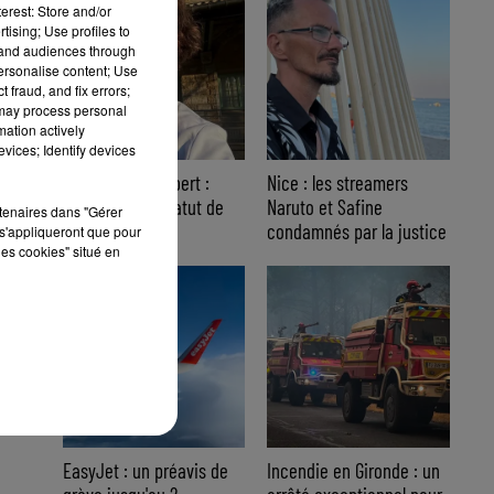
erest: Store and/or
tising; Use profiles to
tand audiences through
personalise content; Use
 fraud, and fix errors;
 may process personal
mation actively
vices; Identify devices
Affaire Jean Imbert :
Nice : les streamers
placé sous le statut de
Naruto et Safine
rtenaires dans "Gérer
témoin assisté
condamnés par la justice
s'appliqueront que pour
les cookies" situé en
EasyJet : un préavis de
Incendie en Gironde : un