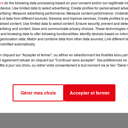
ers
do the following data processing based on your consent and/or our legitimate int
device; Use limited data to select advertising; Create profiles for personalised adver
vertising; Measure advertising performance; Measure content performance; Unders
ns of data from different sources; Develop and improve services; Create profiles to 
alised content; Use limited data to select content; Ensure security, prevent and detect
ertising and content; Save and communicate privacy choices. These technologies
and browsing data to offer following functionalities: Identify devices based on infor
eolocation data; Match and combine data from other data sources; Link different de
nsmitted automatically.
cliquant sur "Accepter et fermer", ou affiner en sélectionnant les finalités et/ou pa
 également refuser en cliquant sur "Continuer sans accepter". Vos préférences ne 
tre à jour vos choix, ou retirer votre consentement à tout moment via le lien "Gérer 
Gérer mes choix
Accepter et fermer