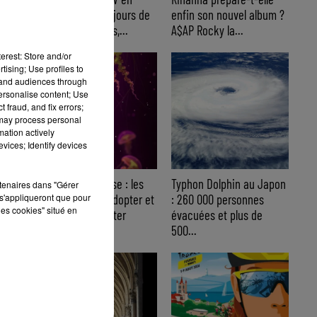
s
France : quatre jours de
enfin son nouvel album ?
visite entre Paris,...
A$AP Rocky la...
s
erest: Store and/or
tising; Use profiles to
ur
tand audiences through
personalise content; Use
 fraud, and fix errors;
 may process personal
e
mation actively
r
vices; Identify devices
es
ent
Piqûre de méduse : les
Typhon Dolphin au Japon
rtenaires dans "Gérer
s'appliqueront que pour
bons gestes à adopter et
: 260 000 personnes
t
les cookies" situé en
les erreurs à éviter
évacuées et plus de
5%
500...