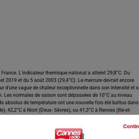
n France. L'indicateur thermique national a atteint 29,8°C. Du
llet 2019 et du 5 août 2003 (29,4°C). Le mercure devrait encore
 d'une vague de chaleur exceptionnelle dans son intensité et s
ain. Les normales de saison sont dépassées de 10°C au niveau
ds absolus de température ont une nouvelle fois été battus dans
), 42,2°C à Niort (Deux- Sèvres), ou 41,3°C à Rennes (Ille-et-
uge, 44 millions d'habitants sont concernés par le plus haut
 départements en orange, plus de 90% de la population française
Contin
t le Var restent aujourd’hui en vigilance orange. Le Premier