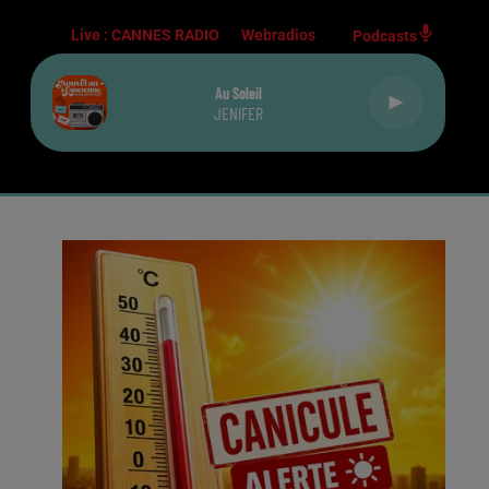
Live :
CANNES RADIO
Webradios
Podcasts
Au Soleil
JENIFER
E