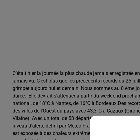
.
C’était hier la journée la plus chaude jamais enregistrée e
jamais-vu. C'est plus que les précédents records du 25 jui
grimper aujourd’hui et demain. Nous sommes au 8 ème jour
durée. Elle devrait s’atténuer à partir du week-end proch
national, de 18°C à Nantes, de 16°C à Bordeaux.Des recor
des villes de l'Ouest du pays avec 43,3°C à Cazaux (Gironde
Vilaine). Avec un total de 58 départements en vigilance ro
niveau d'alerte défini par Météo-France. Si l'on ajoute 31
est exposée à des chaleurs extrêmes. Les Alpes Maritimes e