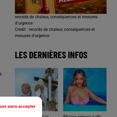
records de chaleur, conséquences et mesures
d’urgence
Crédit :
records de chaleur, conséquences et
mesures d’urgence
LES DERNIÈRES INFOS
a
uer sans accepter
Le pape Léon XIV en
Rihanna prépare-t-elle