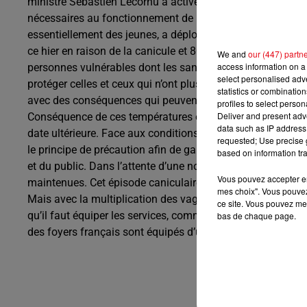
ministre Sébastien Lecornu a activé le plan Orsan, au niv
nécessaires au fonctionnement de l'hôpital. La canicule a
essentiellement des jeunes, a déploré hier le chef du gou
ce hier en raison de la canicule et 8000 autres «ont été ob
We and
our (447) partn
access information on a 
personnes vulnérables dont les sans-abris. Le Secours Po
select personalised ad
protéger celles et ceux qui n’ont plus de logement. 2 500
statistics or combinatio
avec des conséquences qui peuvent dramatiques pour leur
profiles to select person
Deliver and present adv
Conséquence de ces températures extrêmes : le Ride Trail 
data such as IP address 
date ultérieure. Face aux conditions météorologiques déf
requested; Use precise g
le principe de précaution afin de garantir la sécurité des 
based on information tra
et du public. Dans l’attente d’une nouvelle date hors pério
Vous pouvez accepter en 
maintenues. Cet épisode caniculaire ravive également le 
mes choix". Vous pouvez
Mais avec la multiplication des vagues de chaleur, les détrac
ce site. Vous pouvez met
qu’il faut équiper les services, comme les écoles ou les h
bas de chaque page.
des foyers français sont équipés d’un climatiseur.