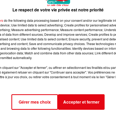
eau 2 sur 4, ce qui permet notamment de mobiliser les personnel
 provoqué la mort par noyade de 40 personnes depuis le 18 juin,
Le respect de votre vie privée est notre priorité
vernement. - Environ 1800 établissements scolaires étaient fermé
ligés d’adapter leurs horaires». Ces fortes chaleurs impactent les
ers
do the following data processing based on your consent and/or our legitimate int
device; Use limited data to select advertising; Create profiles for personalised adver
pulaire des Alpes Maririmes appelle à un plan grande chaleur po
vertising; Measure advertising performance; Measure content performance; Unders
 personnes et familles sont concernées dans notre département
ns of data from different sources; Develop and improve services; Create profiles to 
 santé.
alised content; Use limited data to select content; Ensure security, prevent and detect
ertising and content; Save and communicate privacy choices. These technologies
du Pays de Grasse qui était prévu ce dimanche est reporté à un
and browsing data to offer following functionalities: Identify devices based on infor
avorables, la Communauté d’Agglomération a choisi de privilégie
eolocation data; Match and combine data from other data sources; Link different de
participants, des bénévoles, des équipes mobilisées, des partenair
nsmitted automatically.
de estivale, les inscriptions des participants sont automatiquem
cliquant sur "Accepter et fermer", ou affiner en sélectionnant les finalités et/ou pa
débat sur la climatisation longtemps perçue comme polluante.
 également refuser en cliquant sur "Continuer sans accepter". Vos préférences ne 
teurs sont rattrapés par le principe de réalité. « La réalité, c’es
tre à jour vos choix, ou retirer votre consentement à tout moment via le lien "Gérer 
ôpitaux, de clim concède Marine Tondelier. Aujourd’hui environ 2
Gérer mes choix
Accepter et fermer