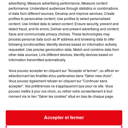
advertising; Measure advertising performance; Measure content
performance; Understand audiences through statistics or combinations
of data from different sources; Develop and improve services; Create
profiles to personalise content; Use profiles to select personalised
content; Use limited data to select content; Ensure security, prevent and
detect fraud, and fix errors; Deliver and present advertising and content;
Trousse à pharmacie des vacances : les dix indispensables à
Save and communicate privacy choices. These technologies may
emporter
process personal data such as IP address and browsing data to offer
following functionalities: Identify devices based on information actively
requested; Use precise geolocation data; Match and combine data from
other data sources; Link different devices; Identify devices based on
information transmitted automatically.
Vous pouvez accepter en cliquant sur "Accepter et fermer", ou affiner en
sélectionnant les finalités et/ou partenaires dans "Gérer mes choix".
Vous pouvez également refuser en cliquant sur "Continuer sans
accepter". Vos préférences ne s'appliqueront que pour ce site. Vous
pouvez mettre à jour vos choix, ou retirer votre consentement à tout
moment via le lien "Gérer les cookies" situé en bas de chaque page.
Accepter et fermer