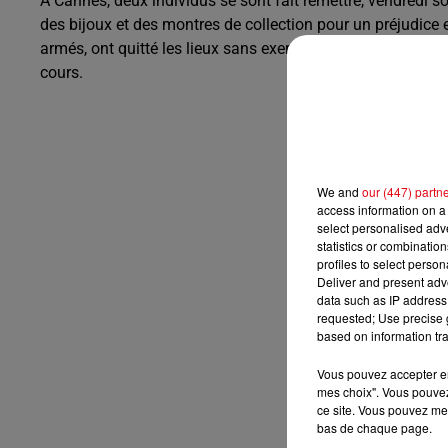
À
Cannes
, deux individus se sont fait remettre, vendredi so
des bijoux et des montres de collection pour un préjudice
armés, ont quitté les lieux sans exercer de violences phys
cours.
We and
our (447) partn
access information on a 
select personalised ad
statistics or combinatio
profiles to select person
Deliver and present adv
data such as IP address 
requested; Use precise g
based on information tra
Vous pouvez accepter en 
mes choix". Vous pouvez
ce site. Vous pouvez met
bas de chaque page.