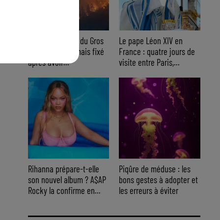
Var : L' incendie du Gros
Le pape Léon XIV en
Bessillon désormais fixé
France : quatre jours de
après avoir...
visite entre Paris,...
Rihanna prépare-t-elle
Piqûre de méduse : les
son nouvel album ? A$AP
bons gestes à adopter et
Rocky la confirme en...
les erreurs à éviter