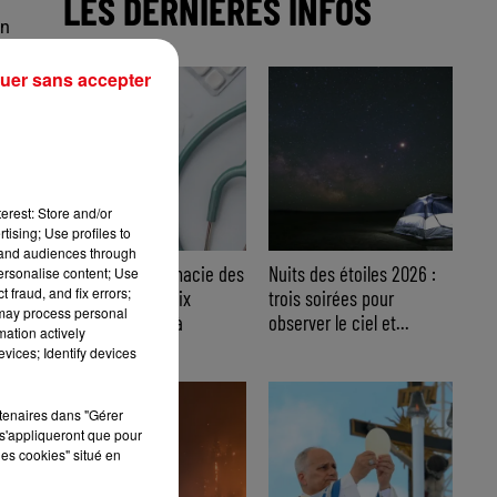
LES DERNIÈRES INFOS
on
en
uer sans accepter
erest: Store and/or
tising; Use profiles to
tand audiences through
Trousse à pharmacie des
Nuits des étoiles 2026 :
personalise content; Use
 fraud, and fix errors;
vacances : les dix
trois soirées pour
 may process personal
indispensables à
observer le ciel et...
mation actively
emporter
vices; Identify devices
rtenaires dans "Gérer
s'appliqueront que pour
les cookies" situé en