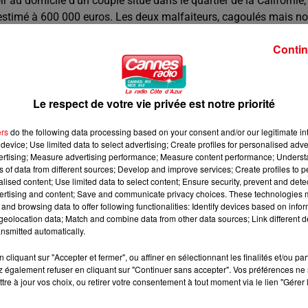
ir au domicile d’un couple situé dans le quartier de la Californie,
 estimé à 600 000 euros. Les deux malfaiteurs, cagoulés mais n
iques. Le couple, très choqué, a déposé plainte. Une enquête est 
Contin
Le respect de votre vie privée est notre priorité
ers
do the following data processing based on your consent and/or our legitimate int
device; Use limited data to select advertising; Create profiles for personalised adver
vertising; Measure advertising performance; Measure content performance; Unders
ns of data from different sources; Develop and improve services; Create profiles to 
alised content; Use limited data to select content; Ensure security, prevent and detect
ertising and content; Save and communicate privacy choices. These technologies
and browsing data to offer following functionalities: Identify devices based on infor
eolocation data; Match and combine data from other data sources; Link different de
nsmitted automatically.
cliquant sur "Accepter et fermer", ou affiner en sélectionnant les finalités et/ou pa
 également refuser en cliquant sur "Continuer sans accepter". Vos préférences ne 
tre à jour vos choix, ou retirer votre consentement à tout moment via le lien "Gérer 