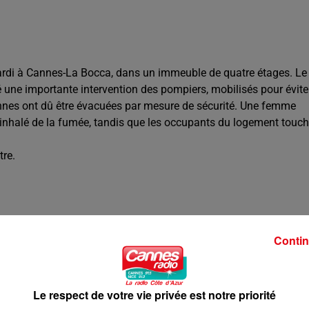
 mardi à Cannes-La Bocca, dans un immeuble de quatre étages. Le
é une importante intervention des pompiers, mobilisés pour évite
onnes ont dû être évacuées par mesure de sécurité. Une femme
 inhalé de la fumée, tandis que les occupants du logement touc
tre.
Contin
Le respect de votre vie privée est notre priorité