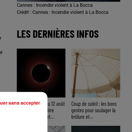
Cannes : Incendie violent à La Bocca
Crédit :
Cannes : Incendie violent à La Bocca
LES DERNIÈRES INFOS
r
hé
uer sans accepter
Éclipse solaire du 12 août
Coup de soleil : les bons
: où l’observer entre
gestes pour soulager la
Cannes et Nice et...
brûlure et...