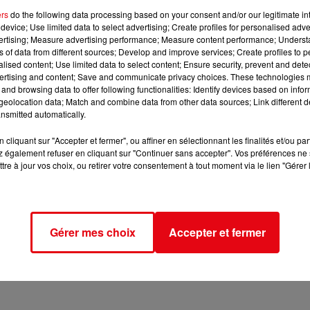
ers
do the following data processing based on your consent and/or our legitimate int
device; Use limited data to select advertising; Create profiles for personalised adver
vertising; Measure advertising performance; Measure content performance; Unders
ns of data from different sources; Develop and improve services; Create profiles to 
alised content; Use limited data to select content; Ensure security, prevent and detect
ertising and content; Save and communicate privacy choices. These technologies
and browsing data to offer following functionalities: Identify devices based on infor
eolocation data; Match and combine data from other data sources; Link different de
nsmitted automatically.
cliquant sur "Accepter et fermer", ou affiner en sélectionnant les finalités et/ou pa
 également refuser en cliquant sur "Continuer sans accepter". Vos préférences ne 
tre à jour vos choix, ou retirer votre consentement à tout moment via le lien "Gérer 
Gérer mes choix
Accepter et fermer