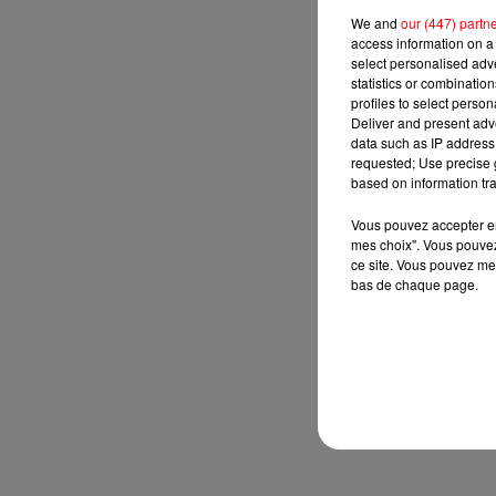
We and
our (447) partn
access information on a 
select personalised ad
statistics or combinatio
profiles to select person
Deliver and present adv
data such as IP address 
requested; Use precise g
based on information tra
Vous pouvez accepter en 
mes choix". Vous pouvez
ce site. Vous pouvez met
bas de chaque page.