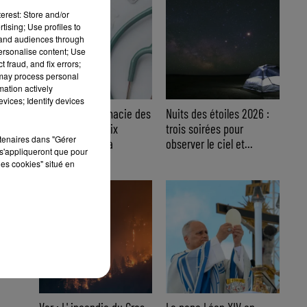
erest: Store and/or
tising; Use profiles to
tand audiences through
personalise content; Use
 fraud, and fix errors;
 may process personal
mation actively
vices; Identify devices
Trousse à pharmacie des
Nuits des étoiles 2026 :
vacances : les dix
trois soirées pour
rtenaires dans "Gérer
indispensables à
observer le ciel et...
s'appliqueront que pour
emporter
les cookies" situé en