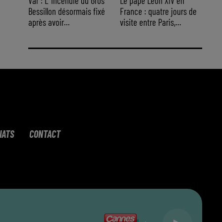
Var : L' incendie du Gros
Le pape Léon XIV en
Bessillon désormais fixé
France : quatre jours de
après avoir...
visite entre Paris,...
IATS
CONTACT