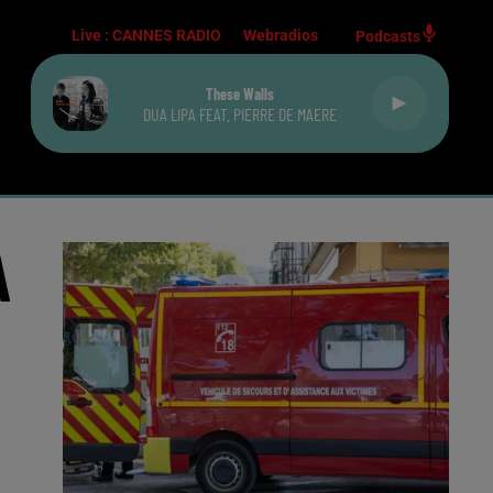
Live :
CANNES RADIO
Webradios
Podcasts
These Walls
DUA LIPA FEAT. PIERRE DE MAERE
A