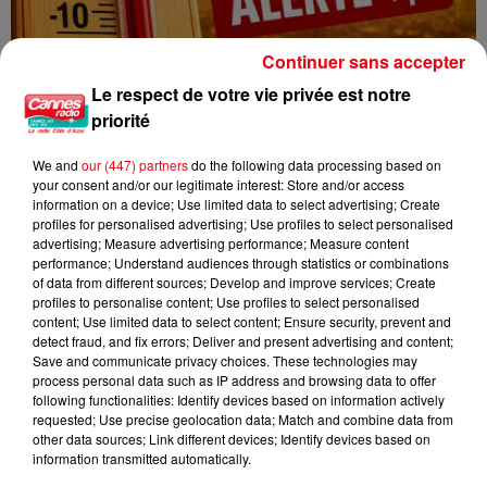
Continuer sans accepter
Le respect de votre vie privée est notre
CANICULE : 12 DÉPARTEMENTS EN VIGILANCE ORANGE CE WEEK-END
priorité
We and
our (447) partners
do the following data processing based on
your consent and/or our legitimate interest: Store and/or access
information on a device; Use limited data to select advertising; Create
profiles for personalised advertising; Use profiles to select personalised
advertising; Measure advertising performance; Measure content
performance; Understand audiences through statistics or combinations
of data from different sources; Develop and improve services; Create
profiles to personalise content; Use profiles to select personalised
content; Use limited data to select content; Ensure security, prevent and
detect fraud, and fix errors; Deliver and present advertising and content;
Save and communicate privacy choices. These technologies may
process personal data such as IP address and browsing data to offer
following functionalities: Identify devices based on information actively
requested; Use precise geolocation data; Match and combine data from
other data sources; Link different devices; Identify devices based on
information transmitted automatically.