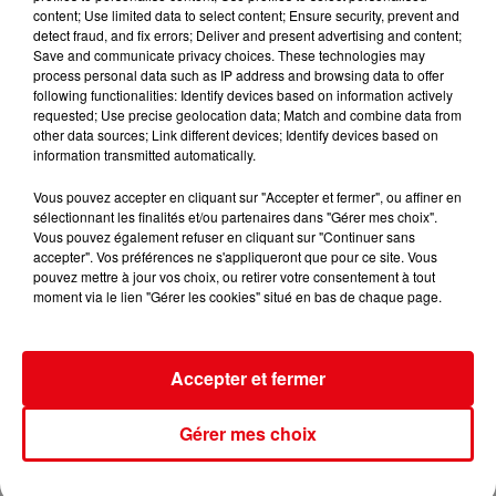
content; Use limited data to select content; Ensure security, prevent and
detect fraud, and fix errors; Deliver and present advertising and content;
Save and communicate privacy choices. These technologies may
Nice : un salon de coiffure fermé après un contrôle
process personal data such as IP address and browsing data to offer
following functionalities: Identify devices based on information actively
requested; Use precise geolocation data; Match and combine data from
other data sources; Link different devices; Identify devices based on
information transmitted automatically.
Vous pouvez accepter en cliquant sur "Accepter et fermer", ou affiner en
sélectionnant les finalités et/ou partenaires dans "Gérer mes choix".
Vous pouvez également refuser en cliquant sur "Continuer sans
accepter". Vos préférences ne s'appliqueront que pour ce site. Vous
pouvez mettre à jour vos choix, ou retirer votre consentement à tout
moment via le lien "Gérer les cookies" situé en bas de chaque page.
Accepter et fermer
Gérer mes choix