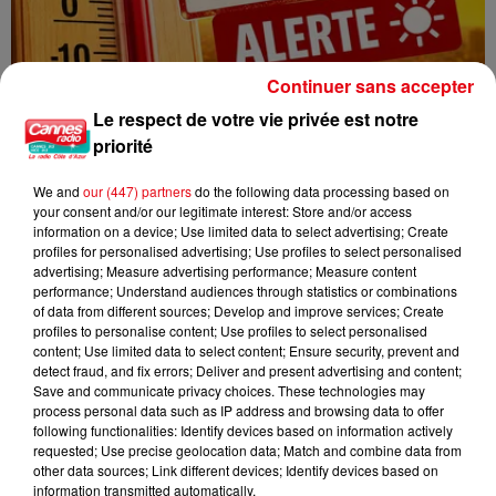
Continuer sans accepter
Le respect de votre vie privée est notre
priorité
Une nouvelle vague de chaleur attendue en France : jusqu’à 40
°C...
We and
our (447) partners
do the following data processing based on
your consent and/or our legitimate interest: Store and/or access
information on a device; Use limited data to select advertising; Create
profiles for personalised advertising; Use profiles to select personalised
advertising; Measure advertising performance; Measure content
performance; Understand audiences through statistics or combinations
of data from different sources; Develop and improve services; Create
profiles to personalise content; Use profiles to select personalised
content; Use limited data to select content; Ensure security, prevent and
detect fraud, and fix errors; Deliver and present advertising and content;
Save and communicate privacy choices. These technologies may
process personal data such as IP address and browsing data to offer
following functionalities: Identify devices based on information actively
requested; Use precise geolocation data; Match and combine data from
other data sources; Link different devices; Identify devices based on
information transmitted automatically.