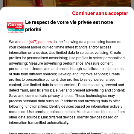
Continuer sans accepter
Le respect de votre vie privée est notre
Une nouvelle vague de chaleur attendue en France : jusqu’à 40
priorité
°C...
We and
our (447) partners
do the following data processing based on
your consent and/or our legitimate interest: Store and/or access
information on a device; Use limited data to select advertising; Create
profiles for personalised advertising; Use profiles to select personalised
advertising; Measure advertising performance; Measure content
performance; Understand audiences through statistics or combinations
of data from different sources; Develop and improve services; Create
profiles to personalise content; Use profiles to select personalised
content; Use limited data to select content; Ensure security, prevent and
detect fraud, and fix errors; Deliver and present advertising and content;
Save and communicate privacy choices. These technologies may
process personal data such as IP address and browsing data to offer
following functionalities: Identify devices based on information actively
requested; Use precise geolocation data; Match and combine data from
other data sources; Link different devices; Identify devices based on
information transmitted automatically.
Vous pouvez accepter en cliquant sur "Accepter et fermer", ou affiner en