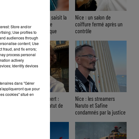
Nice : Éric Ciotti saisit la
Nice : un salon de
justice après une
coiffure fermé après un
erest: Store and/or
chanson polémique
contrôle
tising; Use profiles to
tand audiences through
personalise content; Use
 fraud, and fix errors;
 may process personal
mation actively
vices; Identify devices
rtenaires dans "Gérer
s'appliqueront que pour
les cookies" situé en
Affaire Jean Imbert :
Nice : les streamers
placé sous le statut de
Naruto et Safine
témoin assisté
condamnés par la justice