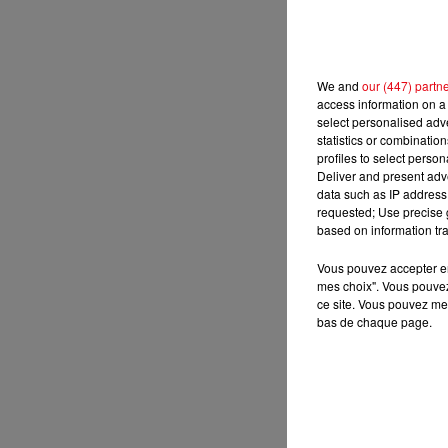
We and
our (447) partn
access information on a 
select personalised ad
statistics or combinatio
profiles to select person
Deliver and present adv
data such as IP address 
requested; Use precise g
based on information tra
Vous pouvez accepter en 
mes choix". Vous pouvez
ce site. Vous pouvez met
bas de chaque page.