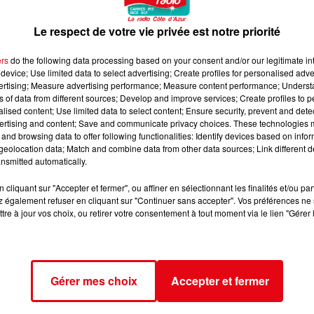
Le respect de votre vie privée est notre priorité
ers
do the following data processing based on your consent and/or our legitimate int
device; Use limited data to select advertising; Create profiles for personalised adver
vertising; Measure advertising performance; Measure content performance; Unders
ns of data from different sources; Develop and improve services; Create profiles to 
alised content; Use limited data to select content; Ensure security, prevent and detect
ertising and content; Save and communicate privacy choices. These technologies
and browsing data to offer following functionalities: Identify devices based on infor
eolocation data; Match and combine data from other data sources; Link different de
nsmitted automatically.
cliquant sur "Accepter et fermer", ou affiner en sélectionnant les finalités et/ou pa
 également refuser en cliquant sur "Continuer sans accepter". Vos préférences ne 
tre à jour vos choix, ou retirer votre consentement à tout moment via le lien "Gérer 
Gérer mes choix
Accepter et fermer