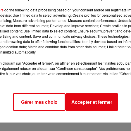
ers
do the following data processing based on your consent and/or our legitimate int
device; Use limited data to select advertising; Create profiles for personalised adver
vertising; Measure advertising performance; Measure content performance; Unders
ns of data from different sources; Develop and improve services; Create profiles to 
alised content; Use limited data to select content; Ensure security, prevent and detect
ertising and content; Save and communicate privacy choices. These technologies
and browsing data to offer following functionalities: Identify devices based on infor
eolocation data; Match and combine data from other data sources; Link different de
nsmitted automatically.
cliquant sur "Accepter et fermer", ou affiner en sélectionnant les finalités et/ou pa
 également refuser en cliquant sur "Continuer sans accepter". Vos préférences ne 
tre à jour vos choix, ou retirer votre consentement à tout moment via le lien "Gérer 
Gérer mes choix
Accepter et fermer