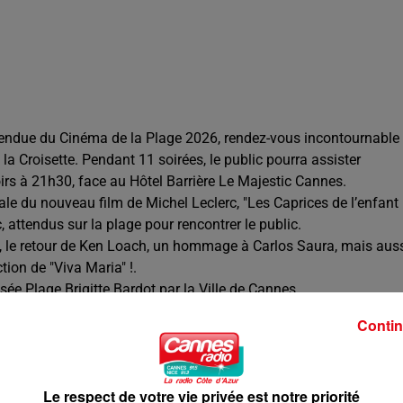
tendue du Cinéma de la Plage 2026, rendez-vous incontournable
a Croisette. Pendant 11 soirées, le public pourra assister
oirs à 21h30, face au Hôtel Barrière Le Majestic Cannes.
le du nouveau film de Michel Leclerc, "Les Caprices de l’enfant
c, attendus sur la plage pour rencontrer le public.
", le retour de Ken Loach, un hommage à Carlos Saura, mais aus
tion de "Viva Maria" !.
sée Plage Brigitte Bardot par la Ville de Cannes.
Contin
mai 2026
Le respect de votre vie privée est notre priorité