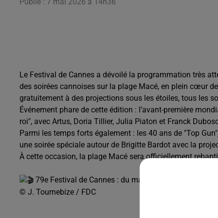
Publié : 7 mai 2026 à 14h36
Le Festival de Cannes a dévoilé la programmation très at
des soirées cannoises sur la plage Macé, en plein cœur de l
gratuitement à des projections sous les étoiles, tous les s
Événement phare de cette édition : l’avant-première mondia
roi", avec Artus, Doria Tillier, Julia Piaton et Franck Dubos
Parmi les temps forts également : les 40 ans de "Top Gun
une soirée spéciale autour de Brigitte Bardot avec la projec
À cette occasion, la plage Macé sera officiellement rebapti
79e Festival de Cannes : du mardi 12 au samedi 23 
© J. Tournebize / FDC