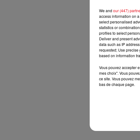
We and
our (447) partn
access information on a 
select personalised ad
statistics or combinatio
profiles to select person
Deliver and present adv
data such as IP address 
requested; Use precise g
based on information tra
Vous pouvez accepter en 
mes choix". Vous pouvez
ce site. Vous pouvez met
bas de chaque page.