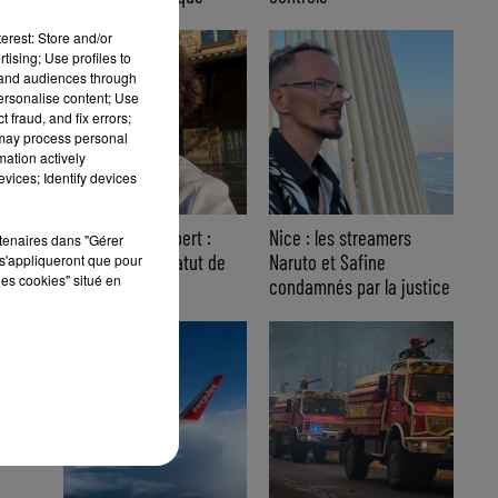
erest: Store and/or
tising; Use profiles to
tand audiences through
personalise content; Use
 fraud, and fix errors;
 may process personal
mation actively
vices; Identify devices
Affaire Jean Imbert :
Nice : les streamers
rtenaires dans "Gérer
placé sous le statut de
Naruto et Safine
s'appliqueront que pour
les cookies" situé en
témoin assisté
condamnés par la justice