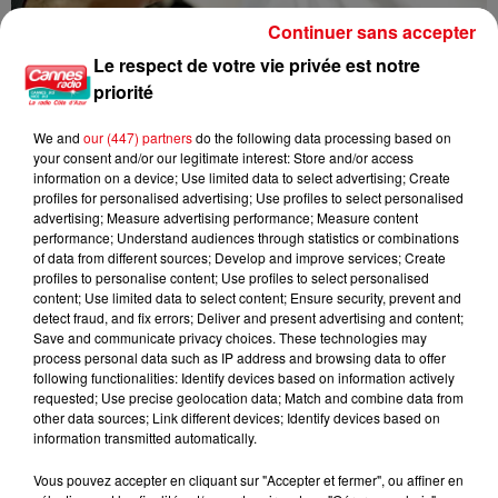
Continuer sans accepter
Le respect de votre vie privée est notre
priorité
Nice : un salon de coiffure fermé après un contrôle
We and
our (447) partners
do the following data processing based on
your consent and/or our legitimate interest: Store and/or access
information on a device; Use limited data to select advertising; Create
profiles for personalised advertising; Use profiles to select personalised
advertising; Measure advertising performance; Measure content
performance; Understand audiences through statistics or combinations
of data from different sources; Develop and improve services; Create
profiles to personalise content; Use profiles to select personalised
content; Use limited data to select content; Ensure security, prevent and
detect fraud, and fix errors; Deliver and present advertising and content;
Save and communicate privacy choices. These technologies may
process personal data such as IP address and browsing data to offer
following functionalities: Identify devices based on information actively
requested; Use precise geolocation data; Match and combine data from
other data sources; Link different devices; Identify devices based on
information transmitted automatically.
Vous pouvez accepter en cliquant sur "Accepter et fermer", ou affiner en