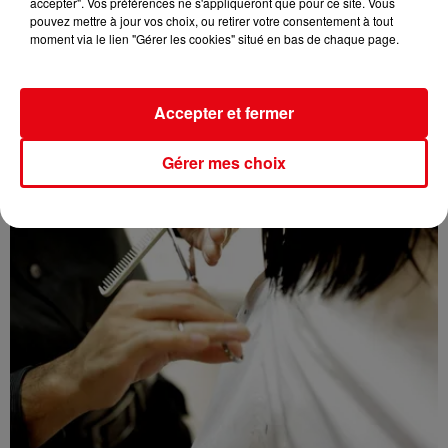
accepter". Vos préférences ne s'appliqueront que pour ce site. Vous
pouvez mettre à jour vos choix, ou retirer votre consentement à tout
Nice : Éric Ciotti saisit la justice après une chanson polémique
moment via le lien "Gérer les cookies" situé en bas de chaque page.
Accepter et fermer
Gérer mes choix