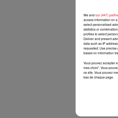
We and
our (447) partn
access information on a 
select personalised ad
statistics or combinatio
profiles to select person
Deliver and present adv
data such as IP address 
requested; Use precise g
based on information tra
Vous pouvez accepter en 
mes choix". Vous pouvez
ce site. Vous pouvez met
bas de chaque page.