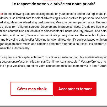
Le respect de votre vie privée est notre priorité
ers
do the following data processing based on your consent and/or our legitimate int
device; Use limited data to select advertising; Create profiles for personalised adver
vertising; Measure advertising performance; Measure content performance; Unders
ns of data from different sources; Develop and improve services; Create profiles to 
alised content; Use limited data to select content; Ensure security, prevent and detect
ertising and content; Save and communicate privacy choices. These technologies
and browsing data to offer following functionalities: Identify devices based on infor
eolocation data; Match and combine data from other data sources; Link different de
nsmitted automatically.
cliquant sur "Accepter et fermer", ou affiner en sélectionnant les finalités et/ou pa
 également refuser en cliquant sur "Continuer sans accepter". Vos préférences ne 
tre à jour vos choix, ou retirer votre consentement à tout moment via le lien "Gérer 
Gérer mes choix
Accepter et fermer