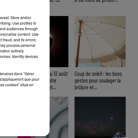
WEEK-END
erest: Store and/or
tising; Use profiles to
tand audiences through
personalise content; Use
 fraud, and fix errors;
 may process personal
mation actively
vices; Identify devices
Éclipse solaire du 12 août
Coup de soleil : les bons
rtenaires dans "Gérer
s'appliqueront que pour
: où l’observer entre
gestes pour soulager la
les cookies" situé en
Cannes et Nice et...
brûlure et...