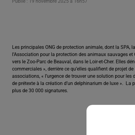
Publié : 19 novembre 2025 à 16h57
Les principales ONG de protection animale, dont la SPA, l
l’Association pour la protection des animaux sauvages et
vers le Zoo-Parc de Beauval, dans le Loir-et-Cher. Elles dé
commerciales », derrière ce qu’elles qualifient de projet 
associations, « l’urgence de trouver une solution pour les
de prétexte à la création d’un delphinarium de luxe ». La pé
plus de 30 000 signatures.