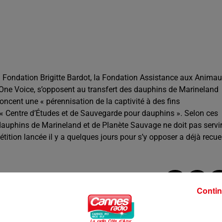
a Fondation Brigitte Bardot, la Fondation Assistance aux Animau
 One Voice, s’opposent au transfert des dauphins de Marineland
noncent une « pérennisation de la captivité à des fins
de « Centre d’Études et de Sauvegarde pour dauphins ». Selon ces
 dauphins de Marineland et de Planète Sauvage ne doit pas servi
tition lancée il y a quelques jours pour s’y opposer a déjà recuei
Contin