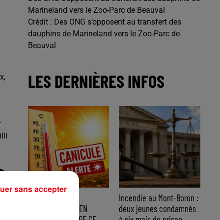
Marineland vers le Zoo-Parc de Beauval
Crédit :
Des ONG s’opposent au transfert des
dauphins de Marineland vers le Zoo-Parc de
Beauval
LES DERNIÈRES INFOS
x,
r
lli
uer sans accepter
CANICULE : 12
Incendie au Mont-Boron :
DÉPARTEMENTS EN
deux jeunes condamnés
VIGILANCE ORANGE CE
à six mois de prison...