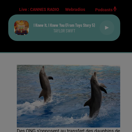
Live :
CANNES RADIO
Webradios
Podcasts
I Knew It, I Knew You (from Toys Story 5)
TAYLOR SWIFT
Des ONG s’opposent au transfert des dauphins de