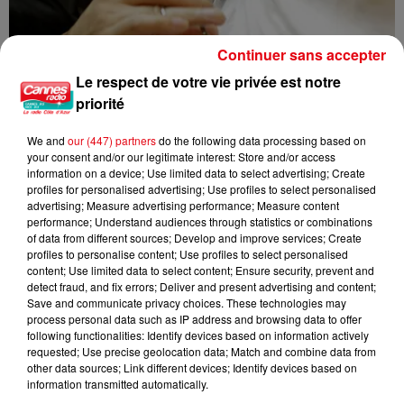
Continuer sans accepter
Le respect de votre vie privée est notre
priorité
We and
our (447) partners
do the following data processing based on
your consent and/or our legitimate interest: Store and/or access
Nice : un salon de coiffure fermé après un contrôle
information on a device; Use limited data to select advertising; Create
profiles for personalised advertising; Use profiles to select personalised
advertising; Measure advertising performance; Measure content
performance; Understand audiences through statistics or combinations
of data from different sources; Develop and improve services; Create
profiles to personalise content; Use profiles to select personalised
content; Use limited data to select content; Ensure security, prevent and
detect fraud, and fix errors; Deliver and present advertising and content;
Save and communicate privacy choices. These technologies may
process personal data such as IP address and browsing data to offer
following functionalities: Identify devices based on information actively
requested; Use precise geolocation data; Match and combine data from
other data sources; Link different devices; Identify devices based on
information transmitted automatically.