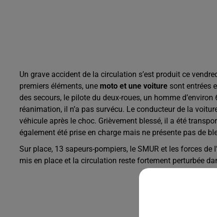
Un grave accident de la circulation s’est produit ce vendredi
premiers éléments, une
moto et une voiture
sont entrées e
des secours, le pilote du deux-roues, un homme d’environ 60
réanimation, il n’a pas survécu. Le conducteur de la voitu
véhicule après le choc. Grièvement blessé, il a été transp
également été prise en charge mais ne présente pas de bl
Sur place, 13 sapeurs-pompiers, le SMUR et les forces de l’
mis en place et la circulation reste fortement perturbée dan