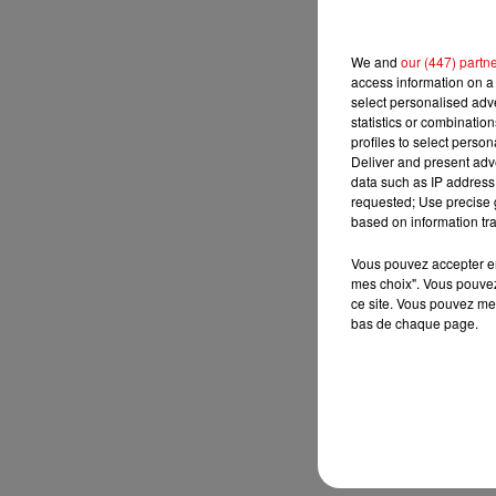
We and
our (447) partn
access information on a 
select personalised ad
statistics or combinatio
profiles to select person
Deliver and present adv
data such as IP address 
requested; Use precise g
based on information tra
Vous pouvez accepter en 
mes choix". Vous pouvez
ce site. Vous pouvez met
bas de chaque page.