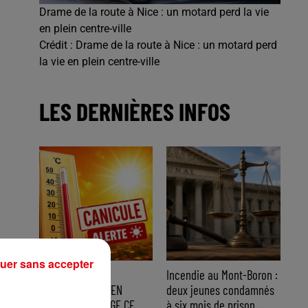
Drame de la route à Nice : un motard perd la vie
en plein centre-ville
Crédit :
Drame de la route à Nice : un motard perd
la vie en plein centre-ville
LES DERNIÈRES INFOS
uer sans accepter
CANICULE : 12
Incendie au Mont-Boron :
DÉPARTEMENTS EN
deux jeunes condamnés
VIGILANCE ORANGE CE
à six mois de prison...