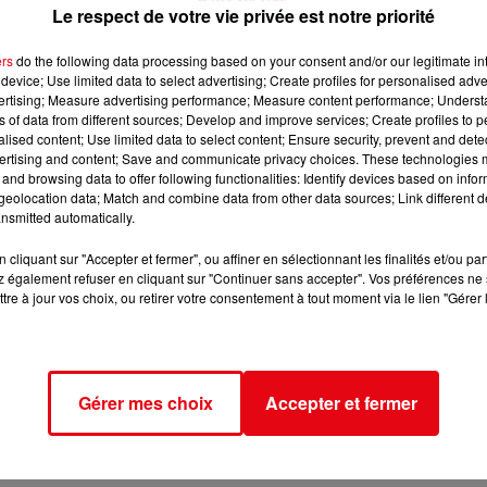
Le respect de votre vie privée est notre priorité
ers
do the following data processing based on your consent and/or our legitimate int
device; Use limited data to select advertising; Create profiles for personalised adver
vertising; Measure advertising performance; Measure content performance; Unders
ns of data from different sources; Develop and improve services; Create profiles to 
alised content; Use limited data to select content; Ensure security, prevent and detect
ertising and content; Save and communicate privacy choices. These technologies
and browsing data to offer following functionalities: Identify devices based on infor
eolocation data; Match and combine data from other data sources; Link different de
nsmitted automatically.
cliquant sur "Accepter et fermer", ou affiner en sélectionnant les finalités et/ou pa
 également refuser en cliquant sur "Continuer sans accepter". Vos préférences ne 
tre à jour vos choix, ou retirer votre consentement à tout moment via le lien "Gérer 
Gérer mes choix
Accepter et fermer