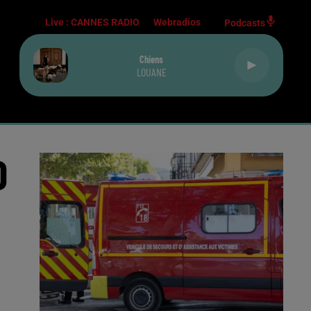
Live :
CANNES RADIO
Webradios
Podcasts
Chiens
LOUANE
D