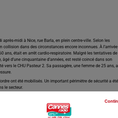
 après-midi à Nice, rue Barla, en plein centre-ville. Selon les
n collision dans des circonstances encore inconnues. À l’arrivée
 ans, était en arrêt cardio-respiratoire. Malgré les tentatives de
re, âgé d’une cinquantaine d’années, est resté coincé dans son
orté vers le CHU Pasteur 2. Sa passagère, une femme de 25 ans, a
essure.
ordre ont été mobilisés. Un important périmètre de sécurité a été
s le secteur.
Contin