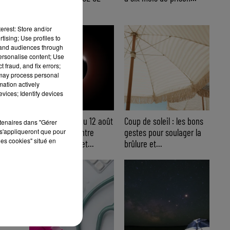
WEEK-END
erest: Store and/or
tising; Use profiles to
tand audiences through
personalise content; Use
 fraud, and fix errors;
 may process personal
mation actively
vices; Identify devices
Éclipse solaire du 12 août
Coup de soleil : les bons
rtenaires dans "Gérer
: où l’observer entre
gestes pour soulager la
s'appliqueront que pour
les cookies" situé en
Cannes et Nice et...
brûlure et...