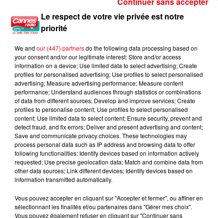
Continuer sans accepter
Le respect de votre vie privée est notre
Nice : Éric Ciotti saisit la justice après une chanson polémique
priorité
We and
our (447) partners
do the following data processing based on
your consent and/or our legitimate interest: Store and/or access
information on a device; Use limited data to select advertising; Create
profiles for personalised advertising; Use profiles to select personalised
advertising; Measure advertising performance; Measure content
performance; Understand audiences through statistics or combinations
of data from different sources; Develop and improve services; Create
profiles to personalise content; Use profiles to select personalised
content; Use limited data to select content; Ensure security, prevent and
detect fraud, and fix errors; Deliver and present advertising and content;
Save and communicate privacy choices. These technologies may
process personal data such as IP address and browsing data to offer
following functionalities: Identify devices based on information actively
requested; Use precise geolocation data; Match and combine data from
other data sources; Link different devices; Identify devices based on
information transmitted automatically.
Vous pouvez accepter en cliquant sur "Accepter et fermer", ou affiner en
sélectionnant les finalités et/ou partenaires dans "Gérer mes choix".
Vous pouvez également refuser en cliquant sur "Continuer sans