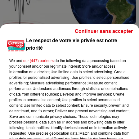
Continuer sans accepter
Le respect de votre vie privée est notre
priorité
We and
our (447) partners
do the following data processing based on
your consent and/or our legitimate interest: Store and/or access
information on a device; Use limited data to select advertising; Create
Un séisme ressenti dans la vallée de la Tinée
profiles for personalised advertising; Use profiles to select personalised
advertising; Measure advertising performance; Measure content
performance; Understand audiences through statistics or combinations
of data from different sources; Develop and improve services; Create
profiles to personalise content; Use profiles to select personalised
content; Use limited data to select content; Ensure security, prevent and
detect fraud, and fix errors; Deliver and present advertising and content;
Save and communicate privacy choices. These technologies may
process personal data such as IP address and browsing data to offer
following functionalities: Identify devices based on information actively
requested; Use precise geolocation data; Match and combine data from
other data sources; Link different devices; Identify devices based on