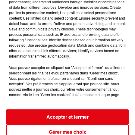
performance; Understand audiences through statistics or combinations
of data from different sources; Develop and improve services; Create
profiles to personalise content; Use profiles to select personalised
content; Use limited data to select content; Ensure security, prevent and
detect fraud, and fix errors; Deliver and present advertising and content;
Save and communicate privacy choices. These technologies may
process personal data such as IP address and browsing data to offer
following functionalities: Identify devices based on information actively
Nice : un salon de coiffure fermé après un contrôle
requested; Use precise geolocation data; Match and combine data from
other data sources; Link different devices; Identify devices based on
information transmitted automatically.
Vous pouvez accepter en cliquant sur "Accepter et fermer", ou affiner en
sélectionnant les finalités et/ou partenaires dans "Gérer mes choix".
Vous pouvez également refuser en cliquant sur "Continuer sans
accepter". Vos préférences ne s'appliqueront que pour ce site. Vous
pouvez mettre à jour vos choix, ou retirer votre consentement à tout
moment via le lien "Gérer les cookies" situé en bas de chaque page.
Accepter et fermer
Gérer mes choix