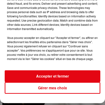
detect fraud, and fix errors; Deliver and present advertising and content;
Nice : Éric Ciotti saisit la justice après une chanson polémique
Save and communicate privacy choices. These technologies may
process personal data such as IP address and browsing data to offer
following functionalities: Identify devices based on information actively
requested; Use precise geolocation data; Match and combine data from
other data sources; Link different devices; Identify devices based on
information transmitted automatically.
Vous pouvez accepter en cliquant sur "Accepter et fermer", ou affiner en
sélectionnant les finalités et/ou partenaires dans "Gérer mes choix".
Vous pouvez également refuser en cliquant sur "Continuer sans
accepter". Vos préférences ne s'appliqueront que pour ce site. Vous
pouvez mettre à jour vos choix, ou retirer votre consentement à tout
moment via le lien "Gérer les cookies" situé en bas de chaque page.
Accepter et fermer
Gérer mes choix