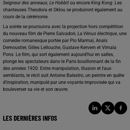
Seigneur des anneaux
,
Le Hobbit
ou encore
King Kong
. Les
chanteuses
Theodora
et
Oklou
se produiront également au
cours de la cérémonie.
La soirée se poursuivra avec la projection hors compétition
du nouveau film de
Pierre Salvadori
,
La Vénus électrique
, une
comédie romanesque portée par
Pio Marmaï
,
Anaïs
Demoustier
,
Gilles Lellouche
,
Gustave Kervern
et
Vimala
Pons
. Le film, qui sort également aujourd’hui en salles,
plonge les spectateurs dans le Paris bouillonnant de la fin
des années 1920. Entre manipulation, illusion et faux-
semblants, le récit suit Antoine Balestro, un peintre en quête
d’inspiration, manipulé par une voyante improvisée qui va
bouleverser sa vie et son œuvre.
LES DERNIÈRES INFOS