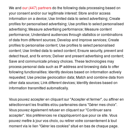
We and
our (447) partners
do the following data processing based on
your consent and/or our legitimate interest: Store and/or access
information on a device; Use limited data to select advertising; Create
SHY'M
SOUND OF LEGEND
DUA LIPA
profiles for personalised advertising; Use profiles to select personalised
Femme De Couleur
San Francisco
Break My Heart
advertising; Measure advertising performance; Measure content
performance; Understand audiences through statistics or combinations
of data from different sources; Develop and improve services; Create
profiles to personalise content; Use profiles to select personalised
content; Use limited data to select content; Ensure security, prevent and
L'HOROSCOPE
detect fraud, and fix errors; Deliver and present advertising and content;
Save and communicate privacy choices. These technologies may
process personal data such as IP address and browsing data to offer
following functionalities: Identify devices based on information actively
requested; Use precise geolocation data; Match and combine data from
other data sources; Link different devices; Identify devices based on
information transmitted automatically.
Vous pouvez accepter en cliquant sur "Accepter et fermer", ou affiner en
sélectionnant les finalités et/ou partenaires dans "Gérer mes choix".
Vous pouvez également refuser en cliquant sur "Continuer sans
accepter". Vos préférences ne s'appliqueront que pour ce site. Vous
Bélier
Taureau
Gémeaux
pouvez mettre à jour vos choix, ou retirer votre consentement à tout
moment via le lien "Gérer les cookies" situé en bas de chaque page.