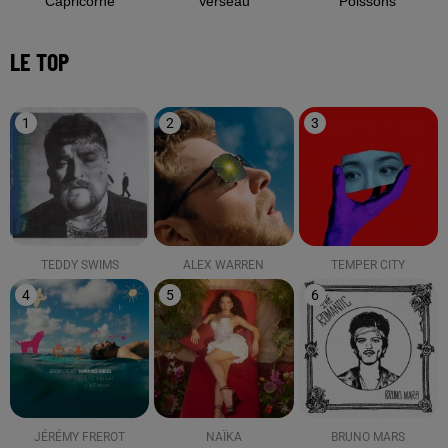
Capricorne
Verseau
Poissons
LE TOP
1
2
3
TEDDY SWIMS
ALEX WARREN
TEMPER CITY
4
5
6
JÉRÉMY FREROT
NAÏKA
BRUNO MARS