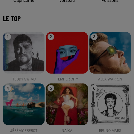
Capricorne
Verseau
Poissons
LE TOP
1
2
3
TEDDY SWIMS
TEMPER CITY
ALEX WARREN
4
5
6
JÉRÉMY FREROT
NAÏKA
BRUNO MARS