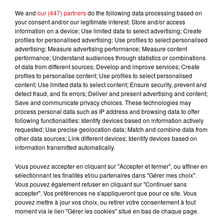
We and
our (447) partners
do the following data processing based on
your consent and/or our legitimate interest: Store and/or access
information on a device; Use limited data to select advertising; Create
SHABOOZEY
TEDDY SWIMS
SOPRANO
profiles for personalised advertising; Use profiles to select personalised
A Bar Song (tipsy)
Mr Know It All
Roule
advertising; Measure advertising performance; Measure content
performance; Understand audiences through statistics or combinations
of data from different sources; Develop and improve services; Create
profiles to personalise content; Use profiles to select personalised
content; Use limited data to select content; Ensure security, prevent and
L'HOROSCOPE
detect fraud, and fix errors; Deliver and present advertising and content;
Save and communicate privacy choices. These technologies may
process personal data such as IP address and browsing data to offer
following functionalities: Identify devices based on information actively
requested; Use precise geolocation data; Match and combine data from
other data sources; Link different devices; Identify devices based on
information transmitted automatically.
Vous pouvez accepter en cliquant sur "Accepter et fermer", ou affiner en
sélectionnant les finalités et/ou partenaires dans "Gérer mes choix".
Vous pouvez également refuser en cliquant sur "Continuer sans
accepter". Vos préférences ne s'appliqueront que pour ce site. Vous
Bélier
Taureau
Gémeaux
pouvez mettre à jour vos choix, ou retirer votre consentement à tout
moment via le lien "Gérer les cookies" situé en bas de chaque page.