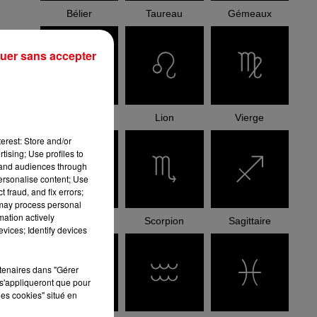
Bélier
Taureau
Gémeaux
uer sans accepter
Cancer
Lion
Vierge
erest: Store and/or
tising; Use profiles to
tand audiences through
personalise content; Use
 fraud, and fix errors;
 may process personal
mation actively
Balance
Scorpion
Sagittaire
vices; Identify devices
rtenaires dans "Gérer
s'appliqueront que pour
les cookies" situé en