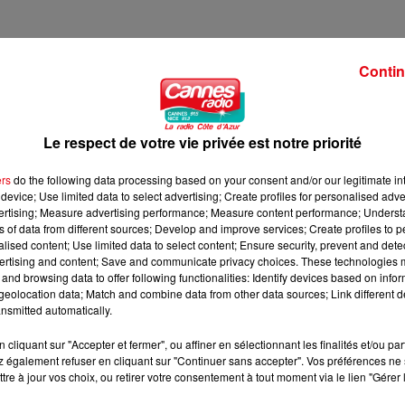
Contin
Le respect de votre vie privée est notre priorité
ers
do the following data processing based on your consent and/or our legitimate int
device; Use limited data to select advertising; Create profiles for personalised adver
vertising; Measure advertising performance; Measure content performance; Unders
ns of data from different sources; Develop and improve services; Create profiles to 
alised content; Use limited data to select content; Ensure security, prevent and detect
ertising and content; Save and communicate privacy choices. These technologies
and browsing data to offer following functionalities: Identify devices based on infor
eolocation data; Match and combine data from other data sources; Link different de
nsmitted automatically.
cliquant sur "Accepter et fermer", ou affiner en sélectionnant les finalités et/ou pa
 également refuser en cliquant sur "Continuer sans accepter". Vos préférences ne 
tre à jour vos choix, ou retirer votre consentement à tout moment via le lien "Gérer 