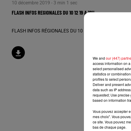
10 décembre 2019 - 3 min 1 sec
FLASH INFOS REGIONALES DU 10 12 19 A 18H
FLASH INFOS RÉGIONALES DU 10 12 19 À 18H
We and
our (447) partn
access information on a 
select personalised ad
statistics or combinatio
profiles to select person
Deliver and present adv
data such as IP address 
requested; Use precise g
based on information tra
Vous pouvez accepter en 
mes choix". Vous pouvez
ce site. Vous pouvez met
bas de chaque page.