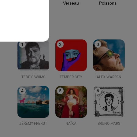
Capricorne
Verseau
Poissons
LE TOP
1
2
3
TEDDY SWIMS
TEMPER CITY
ALEX WARREN
4
5
6
JÉRÉMY FREROT
NAÏKA
BRUNO MARS