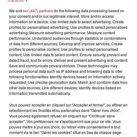
We and
our (447) partners
do the following data processing based on
your consent and/or our legitimate interest: Store and/or access
AMBRE
DAVID GUETTA FEAT.
SANTA
information on a device; Use limited data to select advertising; Create
J'me Demande
Recommence-Moi
CHRIS WILLIS
profiles for personalised advertising; Use profiles to select personalised
Love Is Gone
advertising; Measure advertising performance; Measure content
performance; Understand audiences through statistics or combinations
of data from different sources; Develop and improve services; Create
profiles to personalise content; Use profiles to select personalised
content; Use limited data to select content; Ensure security, prevent and
L'HOROSCOPE
detect fraud, and fix errors; Deliver and present advertising and content;
Save and communicate privacy choices. These technologies may
process personal data such as IP address and browsing data to offer
following functionalities: Identify devices based on information actively
requested; Use precise geolocation data; Match and combine data from
other data sources; Link different devices; Identify devices based on
information transmitted automatically.
Vous pouvez accepter en cliquant sur "Accepter et fermer", ou affiner en
sélectionnant les finalités et/ou partenaires dans "Gérer mes choix".
Vous pouvez également refuser en cliquant sur "Continuer sans
accepter". Vos préférences ne s'appliqueront que pour ce site. Vous
Bélier
Taureau
Gémeaux
pouvez mettre à jour vos choix, ou retirer votre consentement à tout
moment via le lien "Gérer les cookies" situé en bas de chaque page.