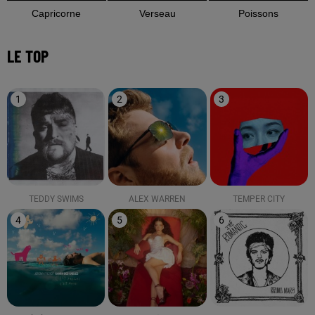
Capricorne
Verseau
Poissons
LE TOP
1
2
3
TEDDY SWIMS
ALEX WARREN
TEMPER CITY
4
5
6