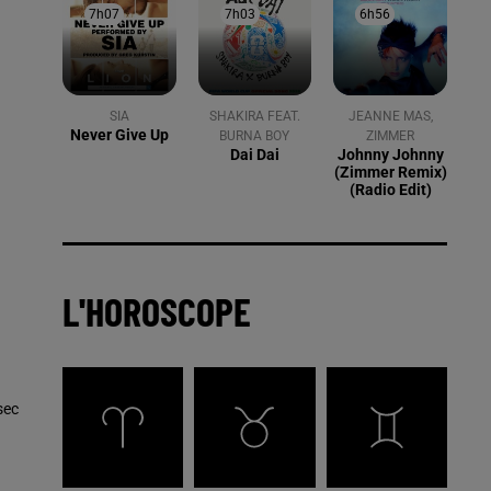
7h07
7h07
7h03
7h03
6h56
6h56
SIA
SHAKIRA FEAT.
JEANNE MAS,
Never Give Up
BURNA BOY
ZIMMER
Dai Dai
Johnny Johnny
(zimmer Remix)
(radio Edit)
L'HOROSCOPE
sec