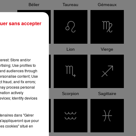
Bélier
Taureau
Gémeaux
uer sans accepter
Cancer
Lion
Vierge
erest: Store and/or
tising; Use profiles to
tand audiences through
personalise content; Use
 fraud, and fix errors;
 may process personal
mation actively
Balance
Scorpion
Sagittaire
vices; Identify devices
rtenaires dans "Gérer
s'appliqueront que pour
les cookies" situé en