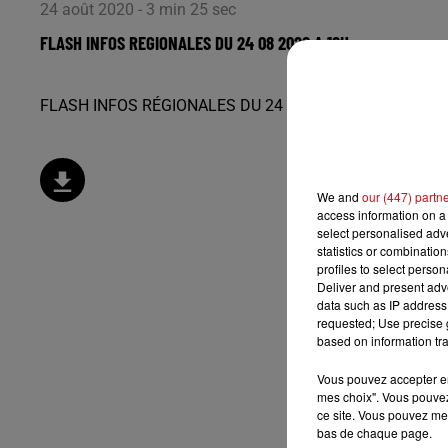
24 août 2020 - 3 min 25 sec
FLASH INFOS REGIONALES DU 24 08 2020 A 18H
FLASH INFOS RÉGIONALES DU 24 08 2020 À 18H
We and
our (447) partn
access information on a 
select personalised ad
statistics or combinatio
profiles to select person
Deliver and present adv
data such as IP address 
requested; Use precise g
based on information tra
Vous pouvez accepter en 
mes choix". Vous pouvez
ce site. Vous pouvez met
bas de chaque page.