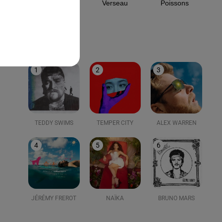
Capricorne
Verseau
Poissons
LE TOP
1
2
3
TEDDY SWIMS
TEMPER CITY
ALEX WARREN
4
5
6
JÉRÉMY FREROT
NAÏKA
BRUNO MARS