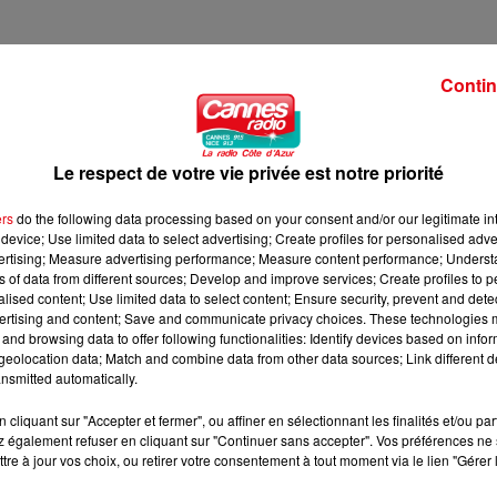
Contin
Le respect de votre vie privée est notre priorité
ers
do the following data processing based on your consent and/or our legitimate int
device; Use limited data to select advertising; Create profiles for personalised adver
vertising; Measure advertising performance; Measure content performance; Unders
ns of data from different sources; Develop and improve services; Create profiles to 
alised content; Use limited data to select content; Ensure security, prevent and detect
ertising and content; Save and communicate privacy choices. These technologies
and browsing data to offer following functionalities: Identify devices based on infor
eolocation data; Match and combine data from other data sources; Link different de
nsmitted automatically.
cliquant sur "Accepter et fermer", ou affiner en sélectionnant les finalités et/ou pa
 également refuser en cliquant sur "Continuer sans accepter". Vos préférences ne 
tre à jour vos choix, ou retirer votre consentement à tout moment via le lien "Gérer 