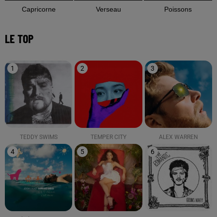
Capricorne
Verseau
Poissons
LE TOP
1
2
3
TEDDY SWIMS
TEMPER CITY
ALEX WARREN
4
5
6