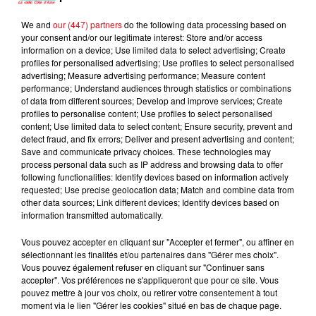
We and
our (447) partners
do the following data processing based on
your consent and/or our legitimate interest: Store and/or access
SHAKIRA FEAT. BURNA
IMAGINE DRAGONS
BEBE REXHA
information on a device; Use limited data to select advertising; Create
Whatever It Takes
New Religion
BOY
profiles for personalised advertising; Use profiles to select personalised
Dai Dai
advertising; Measure advertising performance; Measure content
performance; Understand audiences through statistics or combinations
of data from different sources; Develop and improve services; Create
profiles to personalise content; Use profiles to select personalised
content; Use limited data to select content; Ensure security, prevent and
L'HOROSCOPE
detect fraud, and fix errors; Deliver and present advertising and content;
Save and communicate privacy choices. These technologies may
process personal data such as IP address and browsing data to offer
following functionalities: Identify devices based on information actively
requested; Use precise geolocation data; Match and combine data from
other data sources; Link different devices; Identify devices based on
information transmitted automatically.
Vous pouvez accepter en cliquant sur "Accepter et fermer", ou affiner en
sélectionnant les finalités et/ou partenaires dans "Gérer mes choix".
Vous pouvez également refuser en cliquant sur "Continuer sans
accepter". Vos préférences ne s'appliqueront que pour ce site. Vous
Bélier
Taureau
Gémeaux
pouvez mettre à jour vos choix, ou retirer votre consentement à tout
moment via le lien "Gérer les cookies" situé en bas de chaque page.