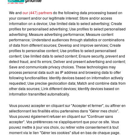
priorité
We and
our (447) partners
do the following data processing based on
your consent and/or our legitimate interest: Store and/or access
TRINIX & ONE-T
AMBRE
BOB SINCLAR
information on a device; Use limited data to select advertising; Create
The Magic Key
J'me Demande
Rock This Party
profiles for personalised advertising; Use profiles to select personalised
(everybody Dance
Now)
advertising; Measure advertising performance; Measure content
performance; Understand audiences through statistics or combinations
of data from different sources; Develop and improve services; Create
profiles to personalise content; Use profiles to select personalised
content; Use limited data to select content; Ensure security, prevent and
detect fraud, and fix errors; Deliver and present advertising and content;
L'HOROSCOPE
Save and communicate privacy choices. These technologies may
process personal data such as IP address and browsing data to offer
following functionalities: Identify devices based on information actively
requested; Use precise geolocation data; Match and combine data from
other data sources; Link different devices; Identify devices based on
information transmitted automatically.
Vous pouvez accepter en cliquant sur "Accepter et fermer", ou affiner en
sélectionnant les finalités et/ou partenaires dans "Gérer mes choix".
Vous pouvez également refuser en cliquant sur "Continuer sans
accepter". Vos préférences ne s'appliqueront que pour ce site. Vous
Bélier
Taureau
Gémeaux
pouvez mettre à jour vos choix, ou retirer votre consentement à tout
moment via le lien "Gérer les cookies" situé en bas de chaque page.