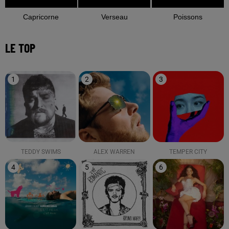
Capricorne
Verseau
Poissons
LE TOP
1
2
3
TEDDY SWIMS
ALEX WARREN
TEMPER CITY
4
5
6