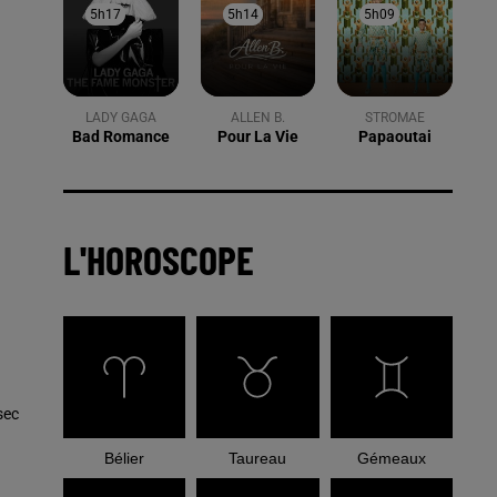
5h17
5h17
5h14
5h14
5h09
5h09
LADY GAGA
ALLEN B.
STROMAE
Bad Romance
Pour La Vie
Papaoutai
L'HOROSCOPE
sec
Bélier
Taureau
Gémeaux