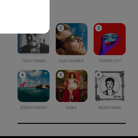
LE TOP
1
2
3
TEDDY SWIMS
ALEX WARREN
TEMPER CITY
4
5
6
JÉRÉMY FREROT
NAÏKA
BRUNO MARS