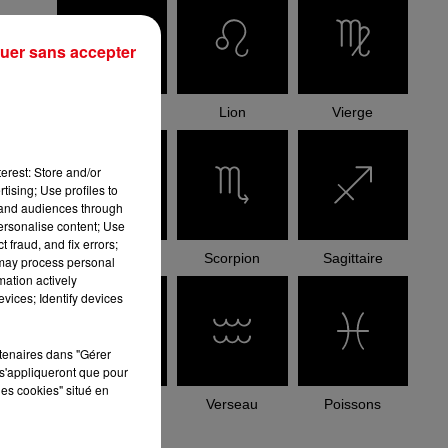
uer sans accepter
Cancer
Lion
Vierge
erest: Store and/or
tising; Use profiles to
tand audiences through
personalise content; Use
 fraud, and fix errors;
Balance
Scorpion
Sagittaire
 may process personal
mation actively
vices; Identify devices
rtenaires dans "Gérer
s'appliqueront que pour
les cookies" situé en
Capricorne
Verseau
Poissons