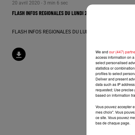
20 avril 2020 - 3 min 6 sec
FLASH INFOS REGIONALES DU LUNDI 20 AVRIL A 8H30
FLASH INFOS REGIONALES DU LUNDI 20 AVRIL A 8H30
We and
our (447) partn
access information on a 
select personalised ad
statistics or combinatio
profiles to select person
Deliver and present adv
data such as IP address 
requested; Use precise g
based on information tra
Vous pouvez accepter en 
mes choix". Vous pouvez
ce site. Vous pouvez met
bas de chaque page.