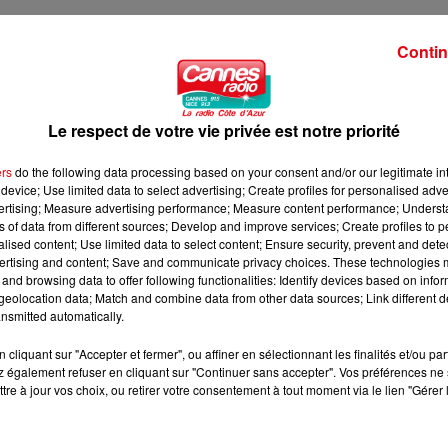
Contin
Le respect de votre vie privée est notre priorité
ers
do the following data processing based on your consent and/or our legitimate int
device; Use limited data to select advertising; Create profiles for personalised adver
vertising; Measure advertising performance; Measure content performance; Unders
ns of data from different sources; Develop and improve services; Create profiles to 
alised content; Use limited data to select content; Ensure security, prevent and detect
ertising and content; Save and communicate privacy choices. These technologies
and browsing data to offer following functionalities: Identify devices based on infor
eolocation data; Match and combine data from other data sources; Link different de
nsmitted automatically.
cliquant sur "Accepter et fermer", ou affiner en sélectionnant les finalités et/ou pa
 également refuser en cliquant sur "Continuer sans accepter". Vos préférences ne 
tre à jour vos choix, ou retirer votre consentement à tout moment via le lien "Gérer 