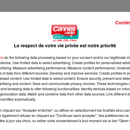
Contin
7H30
Le respect de votre vie privée est notre priorité
ers
do the following data processing based on your consent and/or our legitimate int
device; Use limited data to select advertising; Create profiles for personalised adver
vertising; Measure advertising performance; Measure content performance; Unders
ns of data from different sources; Develop and improve services; Create profiles to 
alised content; Use limited data to select content; Ensure security, prevent and detect
ertising and content; Save and communicate privacy choices. These technologies
and browsing data to offer following functionalities: Identify devices based on infor
eolocation data; Match and combine data from other data sources; Link different de
nsmitted automatically.
cliquant sur "Accepter et fermer", ou affiner en sélectionnant les finalités et/ou pa
 également refuser en cliquant sur "Continuer sans accepter". Vos préférences ne 
tre à jour vos choix, ou retirer votre consentement à tout moment via le lien "Gérer 