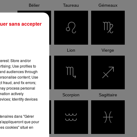
Bélier
Taureau
Gémeaux
uer sans accepter
Cancer
Lion
Vierge
erest: Store and/or
tising; Use profiles to
tand audiences through
personalise content; Use
 fraud, and fix errors;
 may process personal
mation actively
Balance
Scorpion
Sagittaire
vices; Identify devices
rtenaires dans "Gérer
s'appliqueront que pour
les cookies" situé en