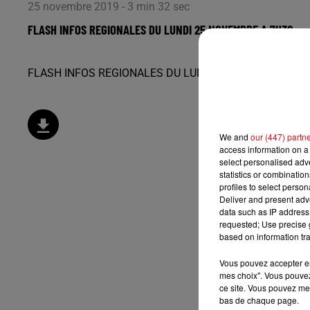
25 novembre 2019 - 3 min 32 sec
FLASH INFOS REGIONALES DU LUNDI 25 NOVEMBRE A 7H30
FLASH INFOS REGIONALES DU LUNDI 25 NOVEMBRE A 
We and
our (447) partn
access information on a 
select personalised ad
statistics or combinatio
profiles to select person
Deliver and present adv
data such as IP address 
requested; Use precise g
based on information tra
Vous pouvez accepter en 
mes choix". Vous pouvez
ce site. Vous pouvez met
bas de chaque page.