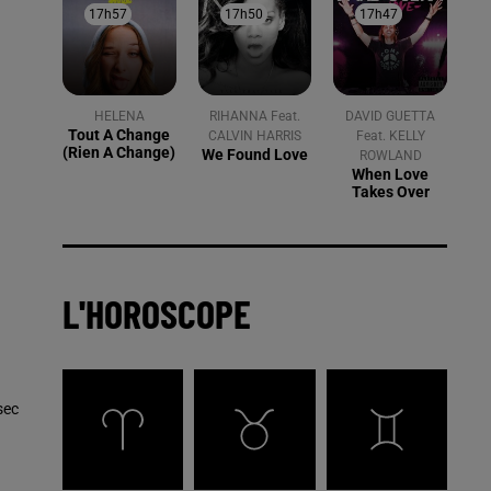
17h57
17h57
17h50
17h50
17h47
17h47
HELENA
RIHANNA Feat.
DAVID GUETTA
Tout A Change
CALVIN HARRIS
Feat. KELLY
(rien A Change)
We Found Love
ROWLAND
When Love
Takes Over
L'HOROSCOPE
sec