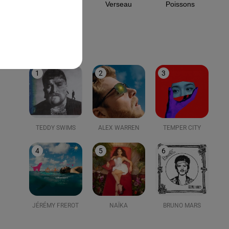
Capricorne
Verseau
Poissons
LE TOP
1
2
3
TEDDY SWIMS
ALEX WARREN
TEMPER CITY
4
5
6
JÉRÉMY FREROT
NAÏKA
BRUNO MARS