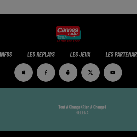
 INFOS
LES REPLAYS
LES JEUX
LES PARTENAR
Tout A Change (rien A Change)
HELENA