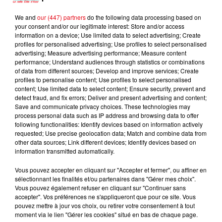
We and
our (447) partners
do the following data processing based on
your consent and/or our legitimate interest: Store and/or access
TROIS CAFES
STROMAE & POMME
YANNICK NOAH
information on a device; Use limited data to select advertising; Create
Ma Meilleure
Donne-Moi Une Vie
GOURMANDS
profiles for personalised advertising; Use profiles to select personalised
Ennemie
A Nos Souvenirs
advertising; Measure advertising performance; Measure content
performance; Understand audiences through statistics or combinations
of data from different sources; Develop and improve services; Create
profiles to personalise content; Use profiles to select personalised
content; Use limited data to select content; Ensure security, prevent and
L'HOROSCOPE
detect fraud, and fix errors; Deliver and present advertising and content;
Save and communicate privacy choices. These technologies may
process personal data such as IP address and browsing data to offer
following functionalities: Identify devices based on information actively
requested; Use precise geolocation data; Match and combine data from
other data sources; Link different devices; Identify devices based on
information transmitted automatically.
Vous pouvez accepter en cliquant sur "Accepter et fermer", ou affiner en
sélectionnant les finalités et/ou partenaires dans "Gérer mes choix".
Vous pouvez également refuser en cliquant sur "Continuer sans
accepter". Vos préférences ne s'appliqueront que pour ce site. Vous
Bélier
Taureau
Gémeaux
pouvez mettre à jour vos choix, ou retirer votre consentement à tout
moment via le lien "Gérer les cookies" situé en bas de chaque page.