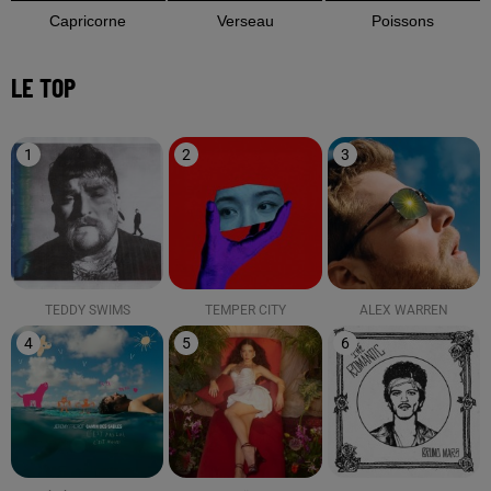
Capricorne
Verseau
Poissons
LE TOP
1
2
3
TEDDY SWIMS
TEMPER CITY
ALEX WARREN
4
5
6