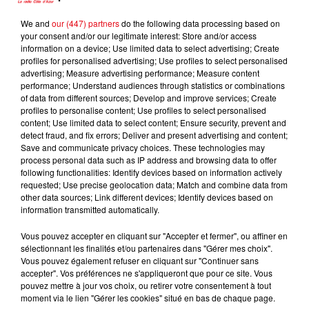
We and
our (447) partners
do the following data processing based on
your consent and/or our legitimate interest: Store and/or access
MANU FALCON
DISIZ, THEODORA
SUPERBUS
information on a device; Use limited data to select advertising; Create
Où Sont Les Femmes
Melodrama
Travel The World
profiles for personalised advertising; Use profiles to select personalised
?
advertising; Measure advertising performance; Measure content
performance; Understand audiences through statistics or combinations
of data from different sources; Develop and improve services; Create
profiles to personalise content; Use profiles to select personalised
content; Use limited data to select content; Ensure security, prevent and
L'HOROSCOPE
detect fraud, and fix errors; Deliver and present advertising and content;
Save and communicate privacy choices. These technologies may
process personal data such as IP address and browsing data to offer
following functionalities: Identify devices based on information actively
requested; Use precise geolocation data; Match and combine data from
other data sources; Link different devices; Identify devices based on
information transmitted automatically.
Vous pouvez accepter en cliquant sur "Accepter et fermer", ou affiner en
sélectionnant les finalités et/ou partenaires dans "Gérer mes choix".
Vous pouvez également refuser en cliquant sur "Continuer sans
accepter". Vos préférences ne s'appliqueront que pour ce site. Vous
Bélier
Taureau
Gémeaux
pouvez mettre à jour vos choix, ou retirer votre consentement à tout
moment via le lien "Gérer les cookies" situé en bas de chaque page.