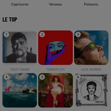
Capricorne
Verseau
Poissons
LE TOP
1
2
3
TEDDY SWIMS
TEMPER CITY
ALEX WARREN
4
5
6