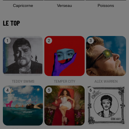
Capricorne
Verseau
Poissons
LE TOP
1
2
3
TEDDY SWIMS
TEMPER CITY
ALEX WARREN
4
5
6