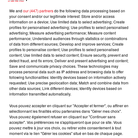
We and
our (447) partners
do the following data processing based on
your consent and/or our legitimate interest: Store and/or access
AKON
ELSA ESNOULT ET
CYRIL
information on a device; Use limited data to select advertising; Create
Right Now
Stumblin' In
ANTHONY COLETTE
profiles for personalised advertising; Use profiles to select personalised
Danser Encore
advertising; Measure advertising performance; Measure content
performance; Understand audiences through statistics or combinations
of data from different sources; Develop and improve services; Create
profiles to personalise content; Use profiles to select personalised
content; Use limited data to select content; Ensure security, prevent and
L'HOROSCOPE
detect fraud, and fix errors; Deliver and present advertising and content;
Save and communicate privacy choices. These technologies may
process personal data such as IP address and browsing data to offer
following functionalities: Identify devices based on information actively
requested; Use precise geolocation data; Match and combine data from
other data sources; Link different devices; Identify devices based on
information transmitted automatically.
Vous pouvez accepter en cliquant sur "Accepter et fermer", ou affiner en
sélectionnant les finalités et/ou partenaires dans "Gérer mes choix".
Vous pouvez également refuser en cliquant sur "Continuer sans
accepter". Vos préférences ne s'appliqueront que pour ce site. Vous
Bélier
Taureau
Gémeaux
pouvez mettre à jour vos choix, ou retirer votre consentement à tout
moment via le lien "Gérer les cookies" situé en bas de chaque page.