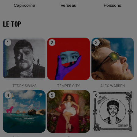
Capricorne
Verseau
Poissons
LE TOP
1
2
3
TEDDY SWIMS
TEMPER CITY
ALEX WARREN
4
5
6