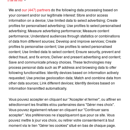
We and
our (447) partners
do the following data processing based on
your consent and/or our legitimate interest: Store and/or access
CORNEILLE
ANGELE
LARUSSO
information on a device; Use limited data to select advertising; Create
Parce Qu'on Vient De
Dis-Le
Tu M'oublieras
profiles for personalised advertising; Use profiles to select personalised
Loin
advertising; Measure advertising performance; Measure content
performance; Understand audiences through statistics or combinations
of data from different sources; Develop and improve services; Create
profiles to personalise content; Use profiles to select personalised
content; Use limited data to select content; Ensure security, prevent and
L'HOROSCOPE
detect fraud, and fix errors; Deliver and present advertising and content;
Save and communicate privacy choices. These technologies may
process personal data such as IP address and browsing data to offer
following functionalities: Identify devices based on information actively
requested; Use precise geolocation data; Match and combine data from
other data sources; Link different devices; Identify devices based on
information transmitted automatically.
Vous pouvez accepter en cliquant sur "Accepter et fermer", ou affiner en
sélectionnant les finalités et/ou partenaires dans "Gérer mes choix".
Vous pouvez également refuser en cliquant sur "Continuer sans
accepter". Vos préférences ne s'appliqueront que pour ce site. Vous
Bélier
Taureau
Gémeaux
pouvez mettre à jour vos choix, ou retirer votre consentement à tout
moment via le lien "Gérer les cookies" situé en bas de chaque page.