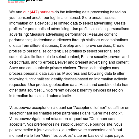
We and
our (447) partners
do the following data processing based on
your consent and/or our legitimate interest: Store and/or access
information on a device; Use limited data to select advertising; Create
SOUND OF LEGEND
SIA
THE WEEKND
profiles for personalised advertising; Use profiles to select personalised
San Francisco
Gimme Love
Take My Breath
advertising; Measure advertising performance; Measure content
performance; Understand audiences through statistics or combinations
of data from different sources; Develop and improve services; Create
profiles to personalise content; Use profiles to select personalised
content; Use limited data to select content; Ensure security, prevent and
detect fraud, and fix errors; Deliver and present advertising and content;
L'HOROSCOPE
Save and communicate privacy choices. These technologies may
process personal data such as IP address and browsing data to offer
following functionalities: Identify devices based on information actively
requested; Use precise geolocation data; Match and combine data from
other data sources; Link different devices; Identify devices based on
information transmitted automatically.
Vous pouvez accepter en cliquant sur "Accepter et fermer", ou affiner en
sélectionnant les finalités et/ou partenaires dans "Gérer mes choix".
Vous pouvez également refuser en cliquant sur "Continuer sans
accepter". Vos préférences ne s'appliqueront que pour ce site. Vous
Bélier
Taureau
Gémeaux
pouvez mettre à jour vos choix, ou retirer votre consentement à tout
moment via le lien "Gérer les cookies" situé en bas de chaque page.