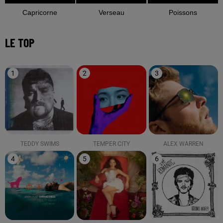
Capricorne
Verseau
Poissons
LE TOP
1
2
3
TEDDY SWIMS
TEMPER CITY
ALEX WARREN
4
5
6