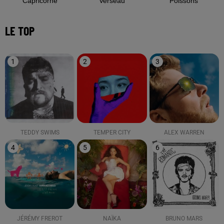
Capricorne
Verseau
Poissons
LE TOP
1
2
3
TEDDY SWIMS
TEMPER CITY
ALEX WARREN
4
5
6
JÉRÉMY FREROT
NAÏKA
BRUNO MARS