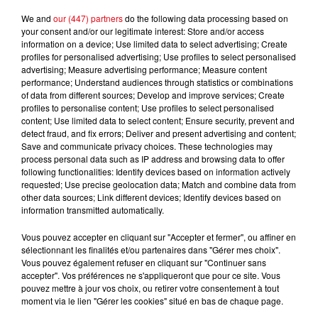
We and
our (447) partners
do the following data processing based on
your consent and/or our legitimate interest: Store and/or access
information on a device; Use limited data to select advertising; Create
JEREMY FREROT
ANGELE FEAT. JUSTICE
ALIZEE
profiles for personalised advertising; Use profiles to select personalised
Un Homme
What You Want
Moi... Lolita
advertising; Measure advertising performance; Measure content
performance; Understand audiences through statistics or combinations
of data from different sources; Develop and improve services; Create
profiles to personalise content; Use profiles to select personalised
content; Use limited data to select content; Ensure security, prevent and
L'HOROSCOPE
detect fraud, and fix errors; Deliver and present advertising and content;
Save and communicate privacy choices. These technologies may
process personal data such as IP address and browsing data to offer
following functionalities: Identify devices based on information actively
requested; Use precise geolocation data; Match and combine data from
other data sources; Link different devices; Identify devices based on
information transmitted automatically.
Vous pouvez accepter en cliquant sur "Accepter et fermer", ou affiner en
sélectionnant les finalités et/ou partenaires dans "Gérer mes choix".
Vous pouvez également refuser en cliquant sur "Continuer sans
accepter". Vos préférences ne s'appliqueront que pour ce site. Vous
Bélier
Taureau
Gémeaux
pouvez mettre à jour vos choix, ou retirer votre consentement à tout
moment via le lien "Gérer les cookies" situé en bas de chaque page.