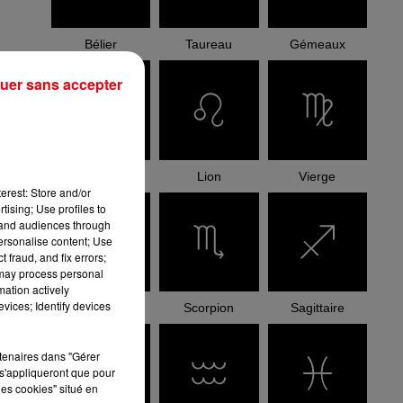
Bélier
Taureau
Gémeaux
uer sans accepter
Cancer
Lion
Vierge
erest: Store and/or
tising; Use profiles to
tand audiences through
personalise content; Use
 fraud, and fix errors;
 may process personal
mation actively
vices; Identify devices
Balance
Scorpion
Sagittaire
rtenaires dans "Gérer
s'appliqueront que pour
les cookies" situé en