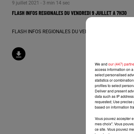
9 juillet 2021 - 3 min 14 sec
FLASH INFOS REGIONALES DU VENDREDI 9 JUILLET A 7H30
FLASH INFOS REGIONALES DU VENDREDI 9 JUILLET A 7
We and
our (447) partn
access information on a 
select personalised ad
statistics or combinatio
profiles to select person
Deliver and present adv
data such as IP address 
requested; Use precise g
based on information tra
Vous pouvez accepter en 
mes choix". Vous pouvez
ce site. Vous pouvez met