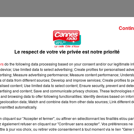
Contin
H30
Le respect de votre vie privée est notre priorité
ers
do the following data processing based on your consent and/or our legitimate int
device; Use limited data to select advertising; Create profiles for personalised adver
vertising; Measure advertising performance; Measure content performance; Unders
ns of data from different sources; Develop and improve services; Create profiles to 
alised content; Use limited data to select content; Ensure security, prevent and detect
ertising and content; Save and communicate privacy choices. These technologies
and browsing data to offer following functionalities: Identify devices based on infor
eolocation data; Match and combine data from other data sources; Link different de
nsmitted automatically.
cliquant sur "Accepter et fermer", ou affiner en sélectionnant les finalités et/ou pa
 également refuser en cliquant sur "Continuer sans accepter". Vos préférences ne 
tre à jour vos choix, ou retirer votre consentement à tout moment via le lien "Gérer 