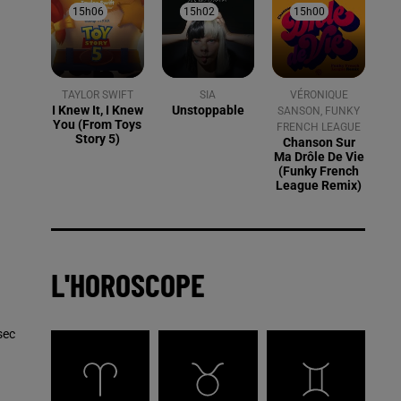
15h06
15h06
15h02
15h02
15h00
15h00
TAYLOR SWIFT
SIA
VÉRONIQUE
I Knew It, I Knew
Unstoppable
SANSON, FUNKY
You (from Toys
FRENCH LEAGUE
Story 5)
Chanson Sur
Ma Drôle De Vie
(funky French
League Remix)
L'HOROSCOPE
sec