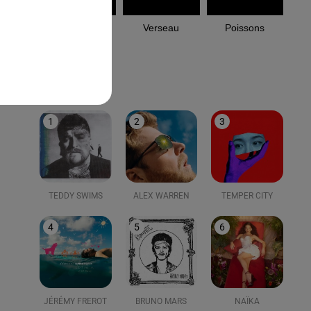
Capricorne
Verseau
Poissons
LE TOP
1
2
3
TEDDY SWIMS
ALEX WARREN
TEMPER CITY
4
5
6
JÉRÉMY FREROT
BRUNO MARS
NAÏKA