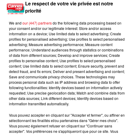
Le respect de votre vie privée est notre
4h56
4h56
4h53
4h53
4h51
4h51
priorité
We and
our (447) partners
do the following data processing based on
your consent and/or our legitimate interest: Store and/or access
information on a device; Use limited data to select advertising; Create
profiles for personalised advertising; Use profiles to select personalised
advertising; Measure advertising performance; Measure content
TEDDY SWIMS
MONTMARTRE
DAVID GUETTA,
Mr Know It All
L’amour À La Plage
performance; Understand audiences through statistics or combinations
ALPHAVILLE & AVA MAX
Forever Young
of data from different sources; Develop and improve services; Create
profiles to personalise content; Use profiles to select personalised
content; Use limited data to select content; Ensure security, prevent and
detect fraud, and fix errors; Deliver and present advertising and content;
Save and communicate privacy choices. These technologies may
process personal data such as IP address and browsing data to offer
L'HOROSCOPE
following functionalities: Identify devices based on information actively
requested; Use precise geolocation data; Match and combine data from
other data sources; Link different devices; Identify devices based on
information transmitted automatically.
Vous pouvez accepter en cliquant sur "Accepter et fermer", ou affiner en
sélectionnant les finalités et/ou partenaires dans "Gérer mes choix".
Vous pouvez également refuser en cliquant sur "Continuer sans
accepter". Vos préférences ne s'appliqueront que pour ce site. Vous