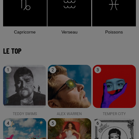
Capricorne
Verseau
Poissons
LE TOP
1
2
3
TEDDY SWIMS
ALEX WARREN
TEMPER CITY
4
5
6