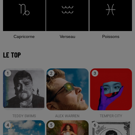
Capricorne
Verseau
Poissons
LE TOP
1
2
3
TEDDY SWIMS
ALEX WARREN
TEMPER CITY
4
5
6