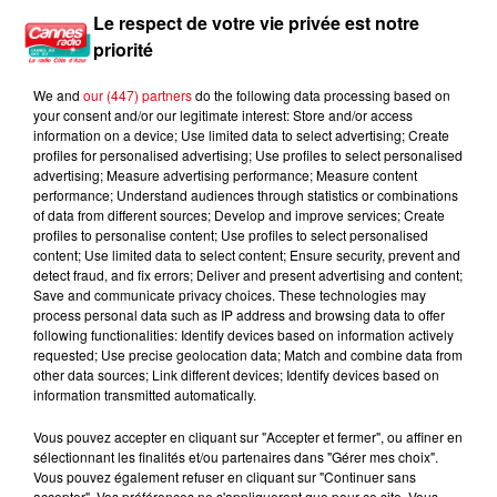
Le respect de votre vie privée est notre
22h02
22h02
22h00
22h00
21h57
21h57
priorité
We and
our (447) partners
do the following data processing based on
your consent and/or our legitimate interest: Store and/or access
information on a device; Use limited data to select advertising; Create
profiles for personalised advertising; Use profiles to select personalised
PACO DOOR
ALEX GREY, EMILY DAWN,
SUNSET CHASERS, BIKINI
advertising; Measure advertising performance; Measure content
Tattoo
CORAL REEF
BANDITS, CHARLIE
performance; Understand audiences through statistics or combinations
Another Day In
ARTHUR
of data from different sources; Develop and improve services; Create
Paradise
Fireflies
profiles to personalise content; Use profiles to select personalised
content; Use limited data to select content; Ensure security, prevent and
detect fraud, and fix errors; Deliver and present advertising and content;
Save and communicate privacy choices. These technologies may
process personal data such as IP address and browsing data to offer
L'HOROSCOPE
following functionalities: Identify devices based on information actively
requested; Use precise geolocation data; Match and combine data from
other data sources; Link different devices; Identify devices based on
information transmitted automatically.
Vous pouvez accepter en cliquant sur "Accepter et fermer", ou affiner en
sélectionnant les finalités et/ou partenaires dans "Gérer mes choix".
Vous pouvez également refuser en cliquant sur "Continuer sans
accepter". Vos préférences ne s'appliqueront que pour ce site. Vous