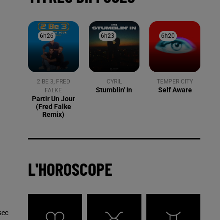
6h26
6h26
6h23
6h23
6h20
6h20
2 BE 3, FRED
CYRIL
TEMPER CITY
Stumblin' In
Self Aware
FALKE
Partir Un Jour
(fred Falke
Remix)
L'HOROSCOPE
sec