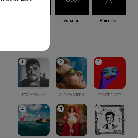
Capricorne
Verseau
Poissons
LE TOP
1
2
3
TEDDY SWIMS
ALEX WARREN
TEMPER CITY
4
5
6