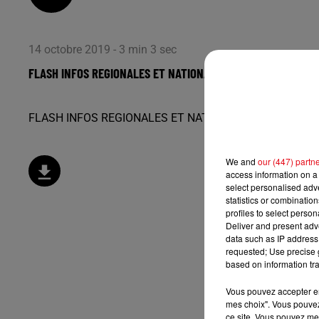
14 octobre 2019 - 3 min 3 sec
FLASH INFOS REGIONALES ET NATIONALES DU LUNDI 14 OCTO
FLASH INFOS REGIONALES ET NATIONALES DU LUNDI 1
We and
our (447) partn
access information on a 
select personalised ad
statistics or combinatio
profiles to select person
Deliver and present adv
data such as IP address 
requested; Use precise g
based on information tra
Vous pouvez accepter en 
mes choix". Vous pouvez
ce site. Vous pouvez met