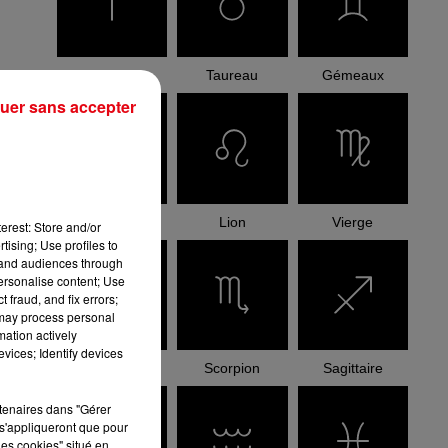
Bélier
Taureau
Gémeaux
uer sans accepter
Cancer
Lion
Vierge
erest: Store and/or
tising; Use profiles to
tand audiences through
personalise content; Use
 fraud, and fix errors;
 may process personal
mation actively
vices; Identify devices
Balance
Scorpion
Sagittaire
rtenaires dans "Gérer
s'appliqueront que pour
les cookies" situé en