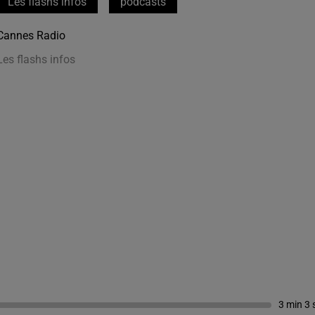
Les flashs infos
podcasts
Cannes Radio
Les flashs infos
3 min 3 