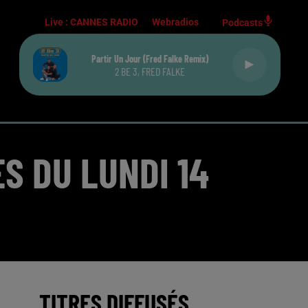
Live :
CANNES RADIO
Webradios
Podcasts
Partir Un Jour (fred Falke Remix)
2 BE 3, FRED FALKE
S DU LUNDI 14
TITRES DIFFUSÉS