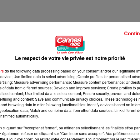
BRE A 8H00
Contin
4 OCTOBRE A 8H00
Le respect de votre vie privée est notre priorité
ers
do the following data processing based on your consent and/or our legitimate int
device; Use limited data to select advertising; Create profiles for personalised adver
vertising; Measure advertising performance; Measure content performance; Unders
ns of data from different sources; Develop and improve services; Create profiles to 
alised content; Use limited data to select content; Ensure security, prevent and detect
ertising and content; Save and communicate privacy choices. These technologies
and browsing data to offer following functionalities: Identify devices based on infor
eolocation data; Match and combine data from other data sources; Link different de
nsmitted automatically.
cliquant sur "Accepter et fermer", ou affiner en sélectionnant les finalités et/ou pa
 également refuser en cliquant sur "Continuer sans accepter". Vos préférences ne 
tre à jour vos choix, ou retirer votre consentement à tout moment via le lien "Gérer 