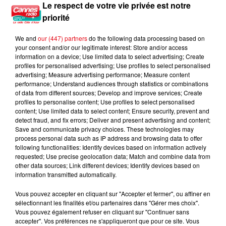
Le respect de votre vie privée est notre
0h54
0h54
0h50
0h50
0h47
0h47
priorité
We and
our (447) partners
do the following data processing based on
your consent and/or our legitimate interest: Store and/or access
information on a device; Use limited data to select advertising; Create
profiles for personalised advertising; Use profiles to select personalised
advertising; Measure advertising performance; Measure content
OLIVIA RODRIGO
OPHELIE WINTER
BENSON BOONE
Drop Dead
Dieu M'a Donne La
Cry
performance; Understand audiences through statistics or combinations
Foi
of data from different sources; Develop and improve services; Create
profiles to personalise content; Use profiles to select personalised
content; Use limited data to select content; Ensure security, prevent and
detect fraud, and fix errors; Deliver and present advertising and content;
Save and communicate privacy choices. These technologies may
process personal data such as IP address and browsing data to offer
L'HOROSCOPE
following functionalities: Identify devices based on information actively
requested; Use precise geolocation data; Match and combine data from
other data sources; Link different devices; Identify devices based on
information transmitted automatically.
Vous pouvez accepter en cliquant sur "Accepter et fermer", ou affiner en
sélectionnant les finalités et/ou partenaires dans "Gérer mes choix".
Vous pouvez également refuser en cliquant sur "Continuer sans
accepter". Vos préférences ne s'appliqueront que pour ce site. Vous