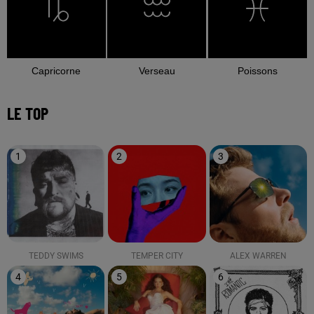
Capricorne
Verseau
Poissons
LE TOP
1
2
3
TEDDY SWIMS
TEMPER CITY
ALEX WARREN
4
5
6